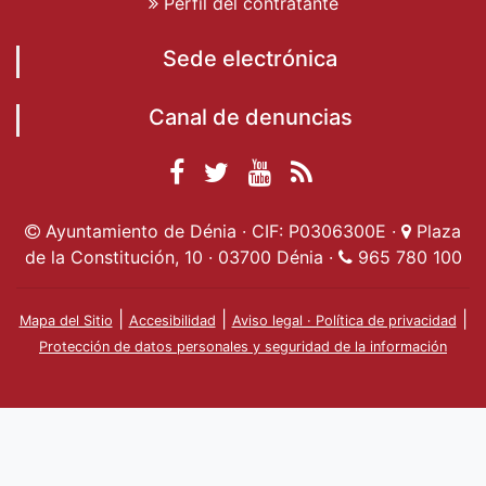
Perfil del contratante
Sede electrónica
Canal de denuncias
Facebook
Twitter
YouTube
RSS
Ayuntamiento de
Ayuntamiento de
Ayuntamiento
Actualidad
Ayuntamiento de Dénia · CIF: P0306300E ·
Plaza
Dénia
Ayuntamient
Dénia
de Dénia
de la Constitución, 10 · 03700 Dénia ·
965 780 100
de Dénia
|
|
|
Mapa del Sitio
Accesibilidad
Aviso legal · Política de privacidad
Protección de datos personales y seguridad de la información