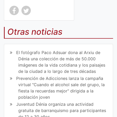
Co
Co
mp
mp
Otras noticias
art
art
ir
ir
El fotógrafo Paco Adsuar dona al Arxiu de
en
en
Dénia una colección de más de 50.000
imágenes de la vida cotidiana y los paisajes
Fa
Tw
de la ciudad a lo largo de tres décadas
ce
itt
Prevención de Adicciones lanza la campaña
virtual "Cuando el alcohol sale del grupo, la
bo
er
fiesta la recuerdas mejor" dirigida a la
ok
población joven
Juventud Dénia organiza una actividad
gratuita de barranquismo para participantes
de 12 a 30 años