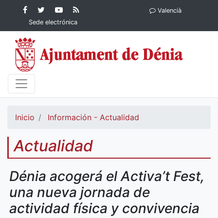
Contenido principal
Facebook
Ayuntamiento
YouTube
RSS
Valencià
Ayuntamiento de
de Dénia
Ayuntamiento
Actualidad
Sede electrónica
Dénia
de Dénia
Ayuntamiento
de Dénia
Inicio
Información - Actualidad
Actualidad
Dénia acogerá el Activa’t Fest,
una nueva jornada de
actividad física y convivencia