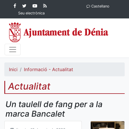
Contingut principal
Facebook
Twitter
YouTube
RSS
Castellano
Ajuntament de Dénia
Ajuntament de
Ajuntament
Actualitat
Seu electrònica
Dénia
de Dénia
Ajuntament
de Dénia">
Inici
Informació - Actualitat
Actualitat
Un taulell de fang per a la
marca Bancalet