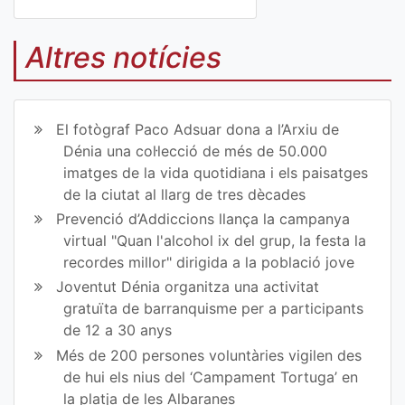
Co
Co
mp
mp
Altres notícies
art
art
ir
ir
El fotògraf Paco Adsuar dona a l’Arxiu de
en
en
Dénia una col·lecció de més de 50.000
imatges de la vida quotidiana i els paisatges
Fa
Tw
de la ciutat al llarg de tres dècades
ce
itt
Prevenció d’Addiccions llança la campanya
virtual "Quan l'alcohol ix del grup, la festa la
bo
er
recordes millor" dirigida a la població jove
ok
Joventut Dénia organitza una activitat
gratuïta de barranquisme per a participants
de 12 a 30 anys
Més de 200 persones voluntàries vigilen des
de hui els nius del ‘Campament Tortuga’ en
la platja de les Albaranes