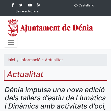
Contingut principal
Facebook
Twitter
YouTube
RSS
Castellano
Ajuntament de Dénia
Ajuntament de
Ajuntament
Actualitat
Seu electrònica
Dénia
de Dénia
Ajuntament
de Dénia">
Inici
Informació - Actualitat
Actualitat
Dénia impulsa una nova edició
dels tallers d’estiu de Llunàtics
i Dinàmics amb activitats d’oci,