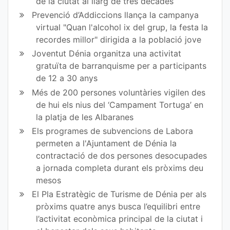
de la ciutat al llarg de tres dècades
ce
itt
Prevenció d’Addiccions llança la campanya
virtual "Quan l'alcohol ix del grup, la festa la
bo
er
recordes millor" dirigida a la població jove
ok
Joventut Dénia organitza una activitat
gratuïta de barranquisme per a participants
de 12 a 30 anys
Més de 200 persones voluntàries vigilen des
de hui els nius del ‘Campament Tortuga’ en
la platja de les Albaranes
Els programes de subvencions de Labora
permeten a l'Ajuntament de Dénia la
contractació de dos persones desocupades
a jornada completa durant els pròxims deu
mesos
El Pla Estratègic de Turisme de Dénia per als
pròxims quatre anys busca l’equilibri entre
l’activitat econòmica principal de la ciutat i