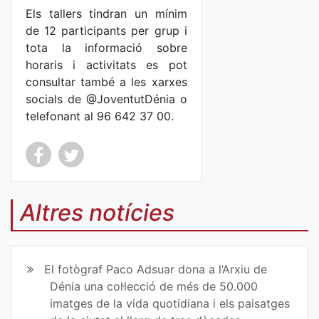
Els tallers tindran un mínim
de 12 participants per grup i
tota la informació sobre
horaris i activitats es pot
consultar també a les xarxes
socials de @JoventutDénia o
telefonant al 96 642 37 00.
Co
Co
mp
mp
Altres notícies
art
art
ir
ir
El fotògraf Paco Adsuar dona a l’Arxiu de
en
en
Dénia una col·lecció de més de 50.000
imatges de la vida quotidiana i els paisatges
Fa
Tw