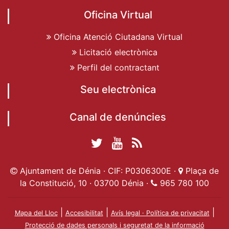
Oficina Virtual
Oficina Atenció Ciutadana Virtual
Licitació electrònica
Perfil del contractant
Seu electrònica
Canal de denúncies
Twitter Ajuntament
YouTube
RSS
Facebook Ajuntament
Ajuntament de
de Dénia
Actualitat
Ajuntament de Dénia · CIF: P0306300E ·
Plaça de
de Dénia
Ajuntament
Dénia
la Constitució, 10 · 03700 Dénia ·
965 780 100
de Dénia
|
|
|
Mapa del Lloc
Accesibilitat
Avís legal · Política de privacitat
Protecció de dades personals i seguretat de la informació