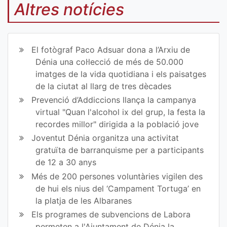
mp
mp
Altres notícies
art
art
ir
ir
El fotògraf Paco Adsuar dona a l’Arxiu de
en
en
Dénia una col·lecció de més de 50.000
imatges de la vida quotidiana i els paisatges
Fa
Tw
de la ciutat al llarg de tres dècades
ce
itt
Prevenció d’Addiccions llança la campanya
virtual "Quan l'alcohol ix del grup, la festa la
bo
er
recordes millor" dirigida a la població jove
ok
Joventut Dénia organitza una activitat
gratuïta de barranquisme per a participants
de 12 a 30 anys
Més de 200 persones voluntàries vigilen des
de hui els nius del ‘Campament Tortuga’ en
la platja de les Albaranes
Els programes de subvencions de Labora
permeten a l'Ajuntament de Dénia la