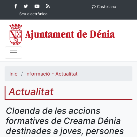
Contingut principal
Facebook
Twitter
YouTube
RSS
Castellano
Ajuntament de Dénia
Ajuntament de
Ajuntament
Actualitat
Seu electrònica
Dénia
de Dénia
Ajuntament
de Dénia">
Inici
Informació - Actualitat
Actualitat
Cloenda de les accions
formatives de Creama Dénia
destinades a joves, persones