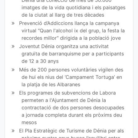
Dénia una col·lecció de més de 50.000
imatges de la vida quotidiana i els paisatges
Fa
Tw
de la ciutat al llarg de tres dècades
ce
itt
Prevenció d’Addiccions llança la campanya
virtual "Quan l'alcohol ix del grup, la festa la
bo
er
recordes millor" dirigida a la població jove
ok
Joventut Dénia organitza una activitat
gratuïta de barranquisme per a participants
de 12 a 30 anys
Més de 200 persones voluntàries vigilen des
de hui els nius del ‘Campament Tortuga’ en
la platja de les Albaranes
Els programes de subvencions de Labora
permeten a l'Ajuntament de Dénia la
contractació de dos persones desocupades
a jornada completa durant els pròxims deu
mesos
El Pla Estratègic de Turisme de Dénia per als
pròxims quatre anys busca l’equilibri entre