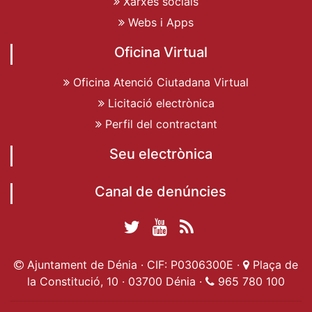
Xarxes socials
Webs i Apps
Oficina Virtual
Oficina Atenció Ciutadana Virtual
Licitació electrònica
Perfil del contractant
Seu electrònica
Canal de denúncies
Twitter Ajuntament
YouTube
RSS
Facebook Ajuntament
Ajuntament de
de Dénia
Actualitat
Ajuntament de Dénia · CIF: P0306300E ·
Plaça de
de Dénia
Ajuntament
Dénia
la Constitució, 10 · 03700 Dénia ·
965 780 100
de Dénia