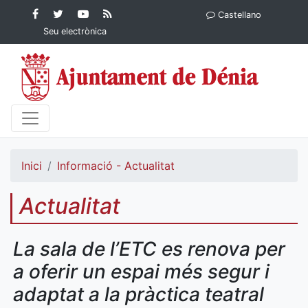
Contingut principal
Facebook
Twitter
YouTube
RSS
Castellano
Ajuntament de Dénia
Ajuntament de
Ajuntament
Actualitat
Seu electrònica
Dénia
de Dénia
Ajuntament
de Dénia">
Inici
Informació - Actualitat
Actualitat
La sala de l’ETC es renova per
a oferir un espai més segur i
adaptat a la pràctica teatral