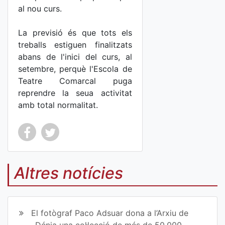
al nou curs.
La previsió és que tots els
treballs estiguen finalitzats
abans de l'inici del curs, al
setembre, perquè l'Escola de
Teatre Comarcal puga
reprendre la seua activitat
amb total normalitat.
Co
Co
mp
mp
Altres notícies
art
art
ir
ir
El fotògraf Paco Adsuar dona a l’Arxiu de
en
en