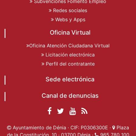
Subvenciones Fomento Empleo
Redes sociales
Webs y Apps
Oficina Virtual
Oficina Atención Ciudadana Virtual
Licitación electrónica
Perfil del contratante
Sede electrónica
Canal de denuncias
Facebook
Twitter
YouTube
RSS
Ayuntamiento de
Ayuntamiento de
Ayuntamiento
Actualidad
Ayuntamiento de Dénia · CIF: P0306300E ·
Plaza
Dénia
Ayuntamient
Dénia
de Dénia
de la Constitución, 10 · 03700 Dénia ·
965 780 100