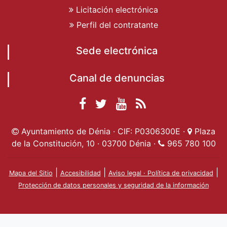
Licitación electrónica
Perfil del contratante
Sede electrónica
Canal de denuncias
Facebook
Twitter
YouTube
RSS
Ayuntamiento de
Ayuntamiento de
Ayuntamiento
Actualidad
Ayuntamiento de Dénia · CIF: P0306300E ·
Plaza
Dénia
Ayuntamient
Dénia
de Dénia
de la Constitución, 10 · 03700 Dénia ·
965 780 100
de Dénia
|
|
|
Mapa del Sitio
Accesibilidad
Aviso legal · Política de privacidad
Protección de datos personales y seguridad de la información