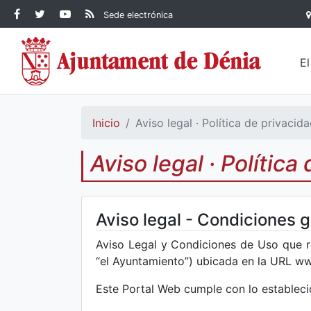
Contenido principal
Facebook Ayuntamiento de
Ayuntamiento de Dénia
RSS Actualidad
YouTube
Sede electrónica
Ayuntamiento de
Dénia
Ayuntamiento de
Dénia
Dénia
E
Inicio
Aviso legal · Política de privacid
Aviso legal · Política
Aviso legal - Condiciones g
Aviso Legal y Condiciones de Uso que re
“el Ayuntamiento”) ubicada en la URL www
Este Portal Web cumple con lo establecid