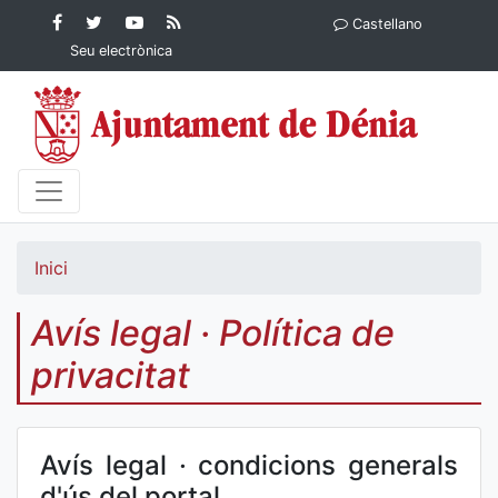
Contingut principal
Facebook
Twitter
YouTube
RSS
Castellano
Ajuntament de Dénia
Ajuntament de
Ajuntament
Actualitat
Seu electrònica
Dénia
de Dénia
Ajuntament
de Dénia">
Inici
Avís legal · Política de
privacitat
Avís legal · condicions generals
d'ús del portal