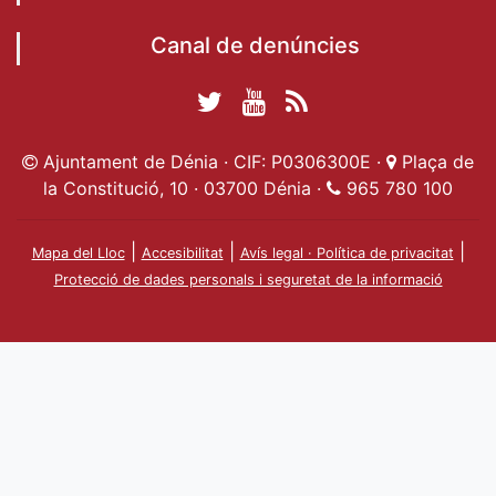
Canal de denúncies
Twitter Ajuntament
YouTube
RSS
Facebook Ajuntament
Ajuntament de
de Dénia
Actualitat
Ajuntament de Dénia · CIF: P0306300E ·
Plaça de
de Dénia
Ajuntament
Dénia
la Constitució, 10 · 03700 Dénia ·
965 780 100
de Dénia
|
|
|
Mapa del Lloc
Accesibilitat
Avís legal · Política de privacitat
Protecció de dades personals i seguretat de la informació