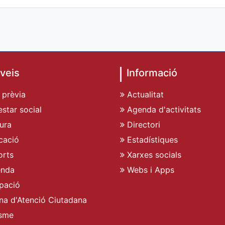
veis
Informació
 prèvia
Actualitat
star social
Agenda d'activitats
ura
Directori
cació
Estadístiques
rts
Xarxes socials
enda
Webs i Apps
pació
ina d'Atenció Ciutadana
sme