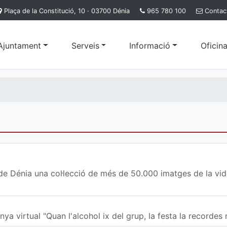
Plaça de la Constitució, 10 · 03700 Dénia
965 780 100
Contac
'Ajuntament
Serveis
Informació
Oficina
de Dénia una col·lecció de més de 50.000 imatges de la vida
a virtual "Quan l'alcohol ix del grup, la festa la recordes m