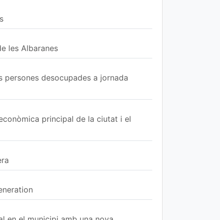
s
de les Albaranes
os persones desocupades a jornada
econòmica principal de la ciutat i el
era
eneration
ual en el municipi amb una nova