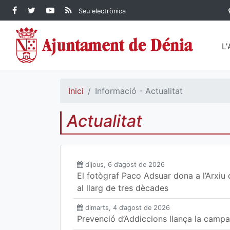
Contingut principal
Facebook Ajuntament de
Twitter Ajuntament de
YouTube Ajuntament
RSS Actualitat
Seu electrònica
Dénia
Ajuntament de
Dénia
de Dénia
Dénia">
L
Inici
Informació - Actualitat
Actualitat
dijous, 6 d’agost de 2026
El fotògraf Paco Adsuar dona a l’Arxiu 
al llarg de tres dècades
dimarts, 4 d’agost de 2026
Prevenció d’Addiccions llança la campany