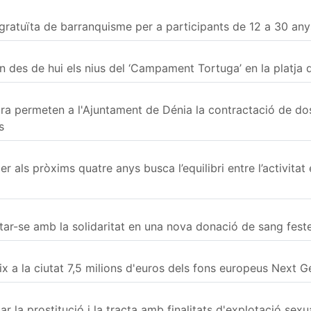
 gratuïta de barranquisme per a participants de 12 a 30 any
n des de hui els nius del ‘Campament Tortuga’ en la platja 
ra permeten a l'Ajuntament de Dénia la contractació de d
s
r als pròxims quatre anys busca l’equilibri entre l’activitat 
citar-se amb la solidaritat en una nova donació de sang fest
ix a la ciutat 7,5 milions d'euros dels fons europeus Next G
ar la prostitució i la tracta amb finalitats d'explotació sex