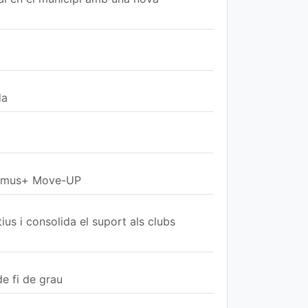
da
Erasmus+ Move-UP
us i consolida el suport als clubs
e fi de grau