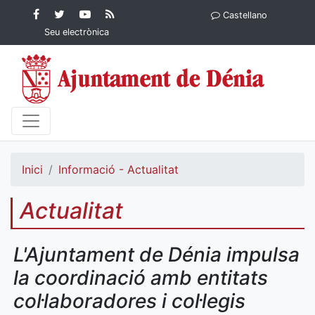
Contingut principal
Facebook
Twitter
YouTube
RSS
Castellano
Ajuntament de Dénia
Ajuntament de
Ajuntament
Actualitat
Seu electrònica
Dénia
de Dénia
Ajuntament
de Dénia">
Inici
Informació - Actualitat
Actualitat
L'Ajuntament de Dénia impulsa
la coordinació amb entitats
col·laboradores i col·legis