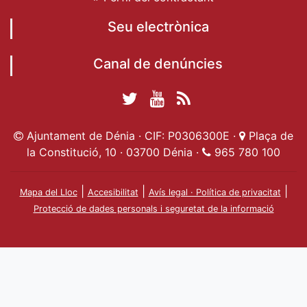
Seu electrònica
Canal de denúncies
Twitter Ajuntament
YouTube
RSS
Facebook Ajuntament
Ajuntament de
de Dénia
Actualitat
Ajuntament de Dénia · CIF: P0306300E ·
Plaça de
de Dénia
Ajuntament
Dénia
la Constitució, 10 · 03700 Dénia ·
965 780 100
de Dénia
|
|
|
Mapa del Lloc
Accesibilitat
Avís legal · Política de privacitat
Protecció de dades personals i seguretat de la informació