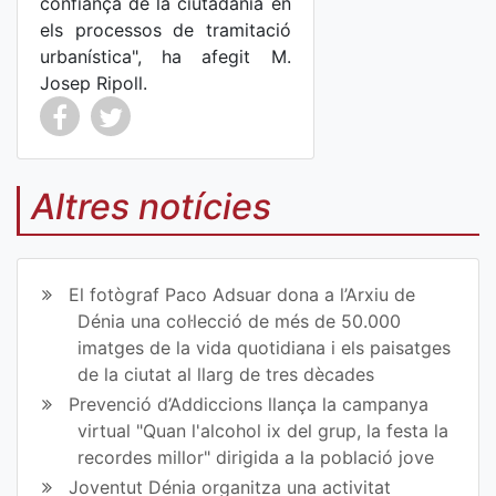
confiança de la ciutadania en
els processos de tramitació
urbanística", ha afegit M.
Josep Ripoll.
Co
Co
mp
mp
Altres notícies
art
art
ir
ir
El fotògraf Paco Adsuar dona a l’Arxiu de
en
en
Dénia una col·lecció de més de 50.000
imatges de la vida quotidiana i els paisatges
Fa
Tw
de la ciutat al llarg de tres dècades
ce
itt
Prevenció d’Addiccions llança la campanya
virtual "Quan l'alcohol ix del grup, la festa la
bo
er
recordes millor" dirigida a la població jove
ok
Joventut Dénia organitza una activitat