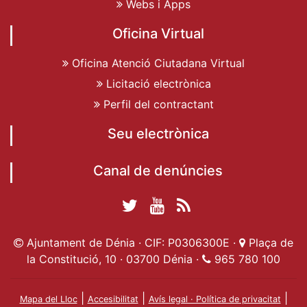
Webs i Apps
Oficina Virtual
Oficina Atenció Ciutadana Virtual
Licitació electrònica
Perfil del contractant
Seu electrònica
Canal de denúncies
Twitter Ajuntament
YouTube
RSS
Facebook Ajuntament
Ajuntament de
de Dénia
Actualitat
Ajuntament de Dénia · CIF: P0306300E ·
Plaça de
de Dénia
Ajuntament
Dénia
la Constitució, 10 · 03700 Dénia ·
965 780 100
de Dénia
|
|
|
Mapa del Lloc
Accesibilitat
Avís legal · Política de privacitat