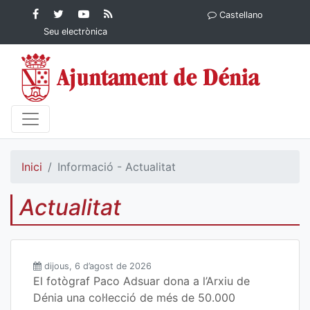
Contingut principal
Facebook
Twitter
YouTube
RSS
Castellano
Ajuntament de Dénia
Ajuntament de
Ajuntament
Actualitat
Seu electrònica
Dénia
de Dénia
Ajuntament
de Dénia">
Inici
Informació - Actualitat
Actualitat
dijous, 6 d’agost de 2026
El fotògraf Paco Adsuar dona a l’Arxiu de
Dénia una col·lecció de més de 50.000