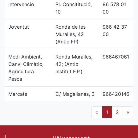
Intervenció
Pl. Consititució,
96 578 01
10
00
Joventut
Ronda de les
966 42 37
Muralles, 42
00
(Antic FP)
Medi Ambient,
Ronda Muralles,
966467061
Canvi Climàtic,
42; (Antic
Agricultura i
Institut F.P.)
Pesca
Mercats
C/ Magallanes, 3
966420146
«
1
2
»