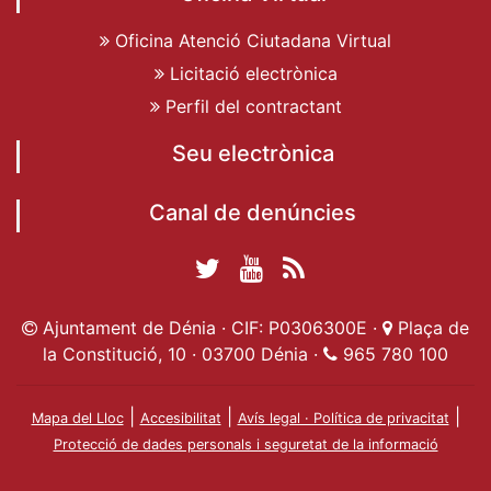
Oficina Atenció Ciutadana Virtual
Licitació electrònica
Perfil del contractant
Seu electrònica
Canal de denúncies
Twitter Ajuntament
YouTube
RSS
Facebook Ajuntament
Ajuntament de
de Dénia
Actualitat
Ajuntament de Dénia · CIF: P0306300E ·
Plaça de
de Dénia
Ajuntament
Dénia
la Constitució, 10 · 03700 Dénia ·
965 780 100
de Dénia
|
|
|
Mapa del Lloc
Accesibilitat
Avís legal · Política de privacitat
Protecció de dades personals i seguretat de la informació