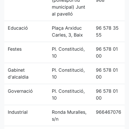
(poliesportiu
968
municipal) Junt
al pavelló
Educació
Plaça Arxiduc
96 578 35
Carles, 3, Baix
55
Festes
Pl. Constitució,
96 578 01
10
00
Gabinet
Pl. Constitució,
96 578 01
d'alcaldia
10
00
Governació
Pl. Constitució,
96 578 01
10
00
Industrial
Ronda Muralles,
966467076
s/n