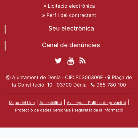
Licitació electrònica
Perfil del contractant
Seu electrònica
Canal de denúncies
Twitter Ajuntament
YouTube
RSS
Facebook Ajuntament
Ajuntament de
de Dénia
Actualitat
Ajuntament de Dénia · CIF: P0306300E ·
Plaça de
de Dénia
Ajuntament
Dénia
la Constitució, 10 · 03700 Dénia ·
965 780 100
de Dénia
|
|
|
Mapa del Lloc
Accesibilitat
Avís legal · Política de privacitat
Protecció de dades personals i seguretat de la informació