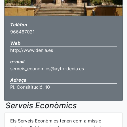
Telèfon
966467021
Web
http://www.denia.es
e-mail
serveis_economics@ayto-denia.es
Adreça
Pl. Consititució, 10
Serveis Econòmics
Els Serveis Econòmics tenen com a missió