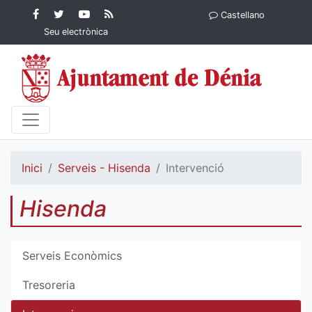
Contingut principal
Facebook
Twitter
YouTube
RSS
Castellano
Ajuntament de Dénia
Ajuntament de
Ajuntament
Actualitat
Seu electrònica
Dénia
de Dénia
Ajuntament
de Dénia">
Inici
Serveis - Hisenda
Intervenció
Hisenda
Serveis Econòmics
Tresoreria