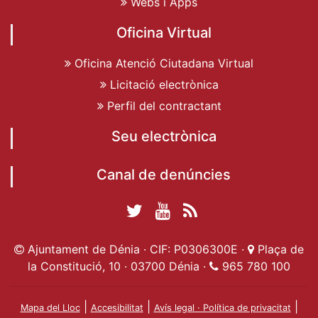
Webs i Apps
Oficina Virtual
Oficina Atenció Ciutadana Virtual
Licitació electrònica
Perfil del contractant
Seu electrònica
Canal de denúncies
Twitter Ajuntament
YouTube
RSS
Facebook Ajuntament
Ajuntament de
de Dénia
Actualitat
Ajuntament de Dénia · CIF: P0306300E ·
Plaça de
de Dénia
Ajuntament
Dénia
la Constitució, 10 · 03700 Dénia ·
965 780 100
de Dénia
|
|
|
Mapa del Lloc
Accesibilitat
Avís legal · Política de privacitat