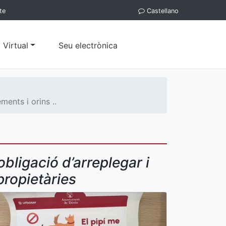
te
Castellano
 Virtual
Seu electrònica
ents i orins ..
bligació d’arreplegar i
propietàries