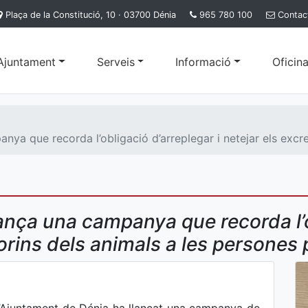
Plaça de la Constitució, 10 · 03700 Dénia
965 780 100
Contac
'Ajuntament
Serveis
Informació
Oficina
ya que recorda l’obligació d’arreplegar i netejar els excrem
ança una campanya que recorda l’o
orins dels animals a les persones 