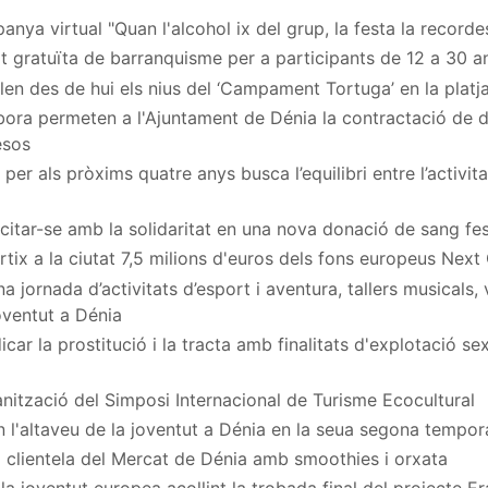
nya virtual "Quan l'alcohol ix del grup, la festa la recordes
at gratuïta de barranquisme per a participants de 12 a 30 a
en des de hui els nius del ‘Campament Tortuga’ en la platj
ora permeten a l'Ajuntament de Dénia la contractació de
esos
per als pròxims quatre anys busca l’equilibri entre l’activita
a citar-se amb la solidaritat en una nova donació de sang fe
rtix a la ciutat 7,5 milions d'euros dels fons europeus Next
 jornada d’activitats d’esport i aventura, tallers musicals,
Joventut a Dénia
car la prostitució i la tracta amb finalitats d'explotació s
nització del Simposi Internacional de Turisme Ecocultural
n l'altaveu de la joventut a Dénia en la seua segona tempo
 clientela del Mercat de Dénia amb smoothies i orxata