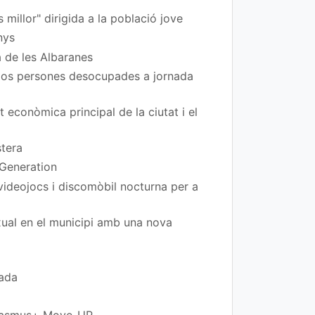
 millor" dirigida a la població jove
nys
a de les Albaranes
 dos persones desocupades a jornada
t econòmica principal de la ciutat i el
stera
 Generation
 videojocs i discomòbil nocturna per a
exual en el municipi amb una nova
rada