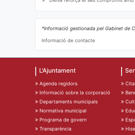
Dénia reforça el seu compromís amb l
*Informació gestionada pel Gabinet de C
Informació de contacte
L'Ajuntament
Ser
Agenda regidors
Cita
Informació sobre la corporació
Bene
Departaments municipals
Cult
Normativa municipal
Edu
Programa de govern
Espo
Transparència
His