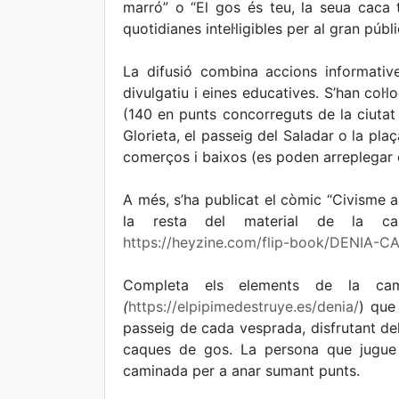
marró” o “El gos és teu, la seua caca
quotidianes intel·ligibles per al gran públi
La difusió combina accions informativ
divulgatiu i eines educatives. S’han col·
(140 en punts concorreguts de la ciuta
Glorieta, el passeig del Saladar o la pla
comerços i baixos (es poden arreplegar en
A més, s’ha publicat el còmic “Civisme a 
la resta del material de la ca
https://heyzine.com/flip-book/DENIA-C
Completa els elements de la ca
(
https://elpipimedestruye.es/denia/
) que
passeig de cada vesprada, disfrutant del 
caques de gos. La persona que jugue 
caminada per a anar sumant punts.