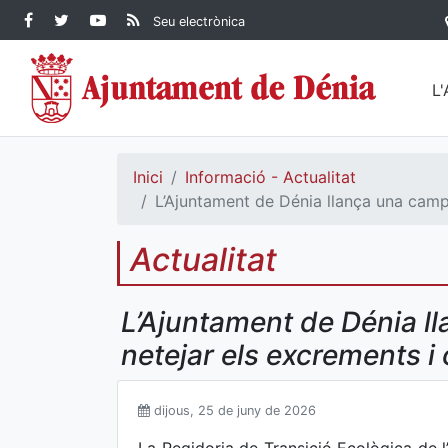
Contingut principal
Facebook Ajuntament de
Twitter Ajuntament de
YouTube Ajuntament
RSS Actualitat
Seu electrònica
Dénia
Ajuntament de
Dénia
de Dénia
Dénia">
L
Inici
Informació - Actualitat
L’Ajuntament de Dénia llança una campan
Actualitat
L’Ajuntament de Dénia ll
netejar els excrements i 
dijous, 25 de juny de 2026