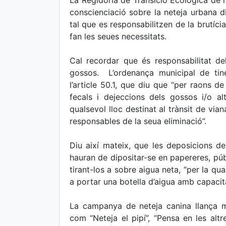
La Regidoria de Transició Ecològica de 
conscienciació sobre la neteja urbana d
tal que es responsabilitzen de la brutíci
fan les seues necessitats.
Cal recordar que és responsabilitat del
gossos. L’ordenança municipal de tine
l’article 50.1, que diu que “per raons de
fecals i dejeccions dels gossos i/o al
qualsevol lloc destinat al trànsit de via
responsables de la seua eliminació”.
Diu així mateix, que les deposicions de
hauran de dipositar-se en papereres, púb
tirant-los a sobre aigua neta, “per la qu
a portar una botella d’aigua amb capacita
La campanya de neteja canina llança m
com “Neteja el pipí”, “Pensa en les altr