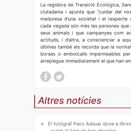
La regidora de Transició Ecològica, San
ciutadania i apunta que “cuidar del nos
maduresa d’una societat i el respecte
cada vegada són més les persones que es
seus animals i que campanyes com aqu
actituds, i d’altra, a conscienciar a aq
últimes també els recorda que la norma
borses o embolcalls impermeables per a
arreplegue immediatament el que han emb
Altres notícies
Co
Co
mp
mp
El fotògraf Paco Adsuar dona a l’Arxi
art
art
ciutat al llarg de tres dècades