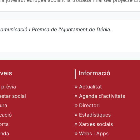
a joventut europea acollint la trobada final del projecte
omunicació i Premsa de l'Ajuntament de Dénia.
veis
Informació
 prèvia
Actualitat
star social
Agenda d'activitats
ura
Directori
cació
Estadístiques
rts
Xarxes socials
enda
Webs i Apps