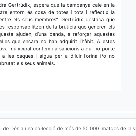
dra Gertrúdix, espera que la campanya cale en la
tre entorn és cosa de totes i tots i reflectix la
 entre els seus membres”. Gertrúdix destaca que
 responsabilitzen de la brutícia que generen els
esta ajuden, d’una banda, a reforçar aquestes
uelles que encara no han adquirit l’hàbit. A estes
tiva municipal contempla sancions a qui no porte
 les caques i aigua per a diluir l’orina i/o no
rutat els seus animals.
u de Dénia una col·lecció de més de 50.000 imatges de la vi