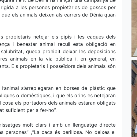
l’Ajuntament de Dénia ha llançat una campanya de
irigida a les persones propietàries de gossos per
a que els animals deixen als carrers de Dénia quan
s propietaris netejar els pipís i les caques dels
nça i benestar animal recull esta obligació en
 salubritat, queda prohibit deixar les deposicions
tres animals en la via pública i, en general, en
nants. Els propietaris i posseïdors dels animals són
 l’animal s’arreplegaran en borses de plàstic que
liques o domèstiques, i que els orins es netejaran
al cosa els portadors dels animals estaran obligats
t suficient per a fer-ho”.
issatges molt clars i amb un llenguatge directe
es persones” ,“La caca és perillosa. No deixes el