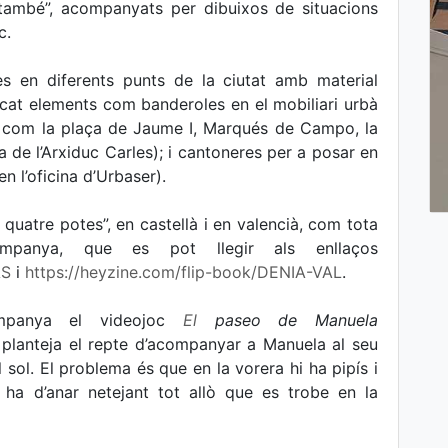
 també”, acompanyats per dibuixos de situacions
c.
es en diferents punts de la ciutat amb material
locat elements com banderoles en el mobiliari urbà
t com la plaça de Jaume I, Marqués de Campo, la
ça de l’Arxiduc Carles); i cantoneres per a posar en
 l’oficina d’Urbaser).
quatre potes”, en castellà i en valencià, com tota
mpanya, que es pot llegir als enllaços
AS
i
https://heyzine.com/flip-book/DENIA-VAL
.
mpanya el videojoc
El
paseo de Manuela
 planteja el repte d’acompanyar a Manuela al seu
sol. El problema és que en la vorera hi ha pipís i
ha d’anar netejant tot allò que es trobe en la