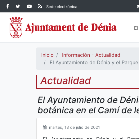
Contenido principal
Facebook Ayuntamiento de
Ayuntamiento de Dénia
RSS Actualidad
YouTube
Sede electrónica
Ayuntamiento de
Dénia
Ayuntamiento de
Dénia
Dénia
E
Inicio
Información - Actualidad
El Ayuntamiento de Dénia y el Parque 
Actualidad
El Ayuntamiento de Déni
botánica en el Camí de l
martes, 13 de julio de 2021