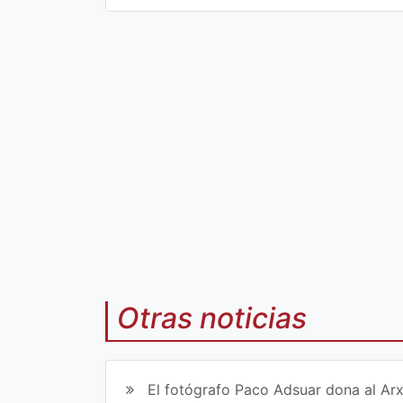
Co
Co
mp
mp
art
art
ir
ir
en
en
Fa
Tw
ce
itt
bo
er
Otras noticias
ok
El fotógrafo Paco Adsuar dona al Arx