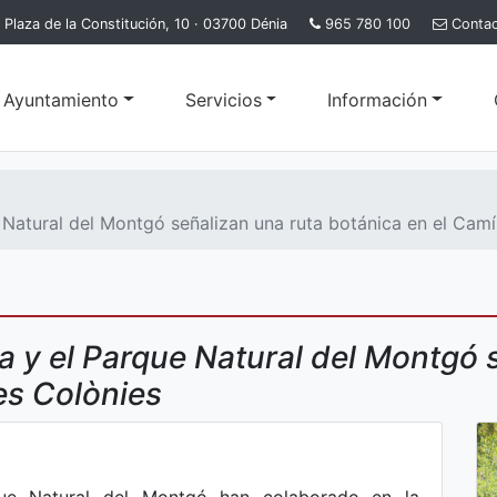
Plaza de la Constitución, 10 · 03700 Dénia
965 780 100
Conta
l Ayuntamiento
Servicios
Información
Natural del Montgó señalizan una ruta botánica en el Camí
a y el Parque Natural del Montgó 
es Colònies