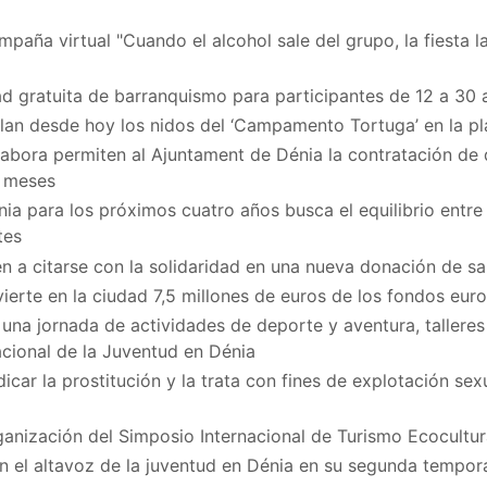
paña virtual "Cuando el alcohol sale del grupo, la fiesta la
d gratuita de barranquismo para participantes de 12 a 30 
ilan desde hoy los nidos del ‘Campamento Tortuga’ en la p
bora permiten al Ajuntament de Dénia la contratación de
z meses
ia para los próximos cuatro años busca el equilibrio entre 
tes
n a citarse con la solidaridad en una nueva donación de sa
vierte en la ciudad 7,5 millones de euros de los fondos eu
na jornada de actividades de deporte y aventura, talleres
acional de la Juventud en Dénia
icar la prostitución y la trata con fines de explotación se
ganización del Simposio Internacional de Turismo Ecocultur
en el altavoz de la juventud en Dénia en su segunda tempo