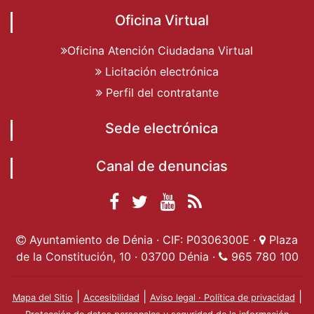
Oficina Virtual
Oficina Atención Ciudadana Virtual
Licitación electrónica
Perfil del contratante
Sede electrónica
Canal de denuncias
Facebook
Twitter
YouTube
RSS
Ayuntamiento de
Ayuntamiento de
Ayuntamiento
Actualidad
Ayuntamiento de Dénia · CIF: P0306300E ·
Plaza
Dénia
Ayuntamient
Dénia
de Dénia
de la Constitución, 10 · 03700 Dénia ·
965 780 100
de Dénia
|
|
|
Mapa del Sitio
Accesibilidad
Aviso legal · Política de privacidad