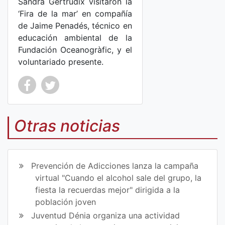
Sandra Gertrúdix visitaron la
‘Fira de la mar’ en compañía
de Jaime Penadés, técnico en
educación ambiental de la
Fundación Oceanogràfic, y el
voluntariado presente.
Co
Co
mp
mp
Otras noticias
art
art
ir
ir
Prevención de Adicciones lanza la campaña
en
en
virtual "Cuando el alcohol sale del grupo, la
fiesta la recuerdas mejor" dirigida a la
Fa
Tw
población joven
ce
itt
Juventud Dénia organiza una actividad