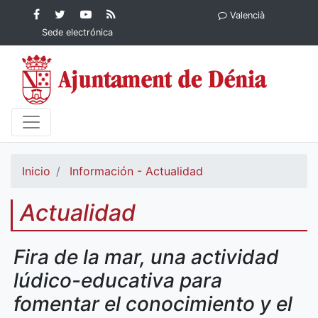
Contenido principal
Facebook
Ayuntamiento
YouTube
RSS
Valencià
Ayuntamiento de
de Dénia
Ayuntamiento
Actualidad
Sede electrónica
Dénia
de Dénia
Ayuntamiento
de Dénia
Inicio
Información - Actualidad
Actualidad
Fira de la mar, una actividad
lúdico-educativa para
fomentar el conocimiento y el