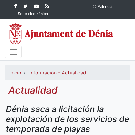
Contenido principal
Facebook
Ayuntamiento
YouTube
RSS
Valencià
Ayuntamiento de
de Dénia
Ayuntamiento
Actualidad
Sede electrónica
Dénia
de Dénia
Ayuntamiento
de Dénia
Inicio
Información - Actualidad
Actualidad
Dénia saca a licitación la
explotación de los servicios de
temporada de playas