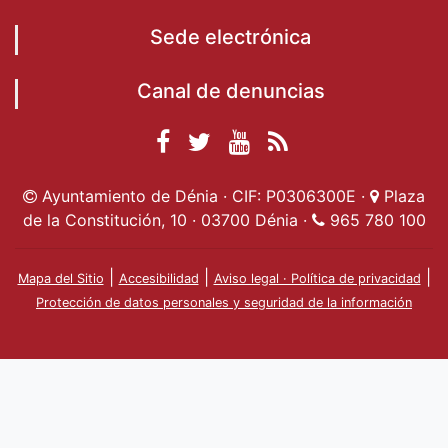
Sede electrónica
Canal de denuncias
Facebook
Twitter
YouTube
RSS
Ayuntamiento de
Ayuntamiento de
Ayuntamiento
Actualidad
Ayuntamiento de Dénia · CIF: P0306300E ·
Plaza
Dénia
Ayuntamient
Dénia
de Dénia
de la Constitución, 10 · 03700 Dénia ·
965 780 100
de Dénia
|
|
|
Mapa del Sitio
Accesibilidad
Aviso legal · Política de privacidad
Protección de datos personales y seguridad de la información