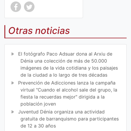
Co
Co
mp
mp
Otras noticias
art
art
ir
ir
El fotógrafo Paco Adsuar dona al Arxiu de
en
en
Dénia una colección de más de 50.000
imágenes de la vida cotidiana y los paisajes
Fa
Tw
de la ciudad a lo largo de tres décadas
ce
itt
Prevención de Adicciones lanza la campaña
virtual "Cuando el alcohol sale del grupo, la
bo
er
fiesta la recuerdas mejor" dirigida a la
ok
población joven
Juventud Dénia organiza una actividad
gratuita de barranquismo para participantes
de 12 a 30 años