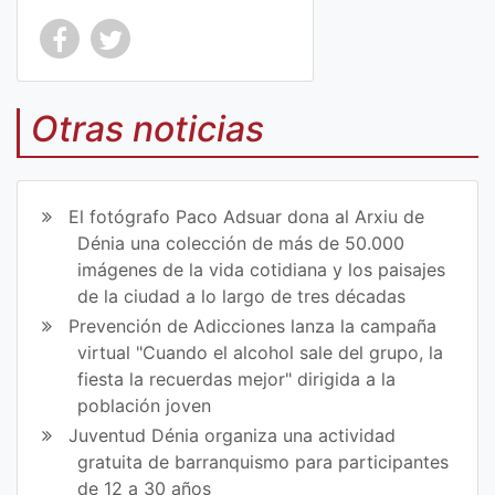
Co
Co
mp
mp
Otras noticias
art
art
ir
ir
El fotógrafo Paco Adsuar dona al Arxiu de
en
en
Dénia una colección de más de 50.000
imágenes de la vida cotidiana y los paisajes
Fa
Tw
de la ciudad a lo largo de tres décadas
ce
itt
Prevención de Adicciones lanza la campaña
virtual "Cuando el alcohol sale del grupo, la
bo
er
fiesta la recuerdas mejor" dirigida a la
ok
población joven
Juventud Dénia organiza una actividad
gratuita de barranquismo para participantes
de 12 a 30 años