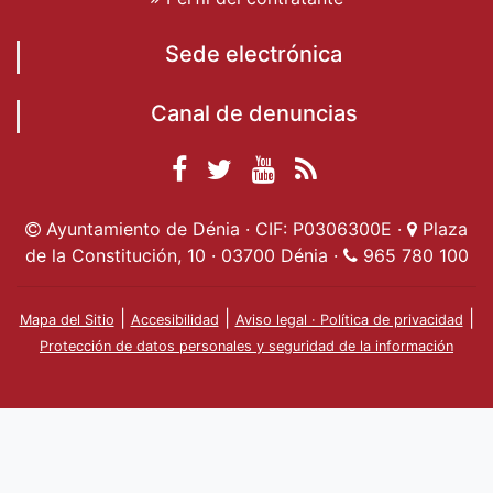
Sede electrónica
Canal de denuncias
Facebook
Twitter
YouTube
RSS
Ayuntamiento de
Ayuntamiento de
Ayuntamiento
Actualidad
Ayuntamiento de Dénia · CIF: P0306300E ·
Plaza
Dénia
Ayuntamient
Dénia
de Dénia
de la Constitución, 10 · 03700 Dénia ·
965 780 100
de Dénia
|
|
|
Mapa del Sitio
Accesibilidad
Aviso legal · Política de privacidad
Protección de datos personales y seguridad de la información