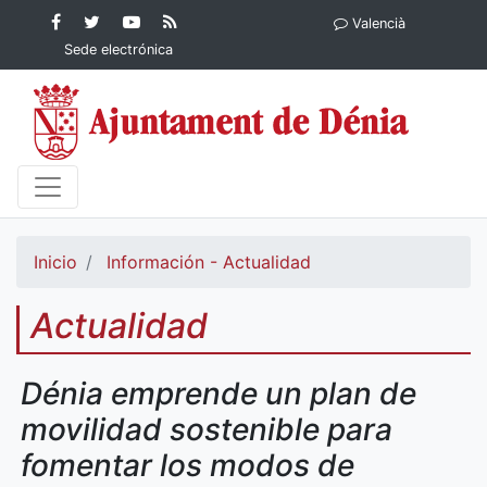
Contenido principal
Facebook
Ayuntamiento
YouTube
RSS
Valencià
Ayuntamiento de
de Dénia
Ayuntamiento
Actualidad
Sede electrónica
Dénia
de Dénia
Ayuntamiento
de Dénia
Inicio
Información - Actualidad
Actualidad
Dénia emprende un plan de
movilidad sostenible para
fomentar los modos de