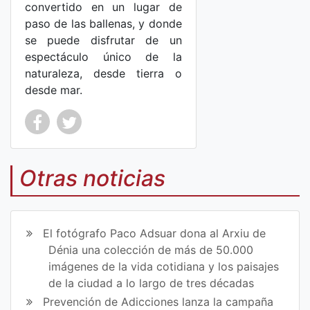
convertido en un lugar de
paso de las ballenas, y donde
se puede disfrutar de un
espectáculo único de la
naturaleza, desde tierra o
desde mar.
Co
Co
mp
mp
Otras noticias
art
art
ir
ir
El fotógrafo Paco Adsuar dona al Arxiu de
en
en
Dénia una colección de más de 50.000
imágenes de la vida cotidiana y los paisajes
Fa
Tw
de la ciudad a lo largo de tres décadas
ce
itt
Prevención de Adicciones lanza la campaña