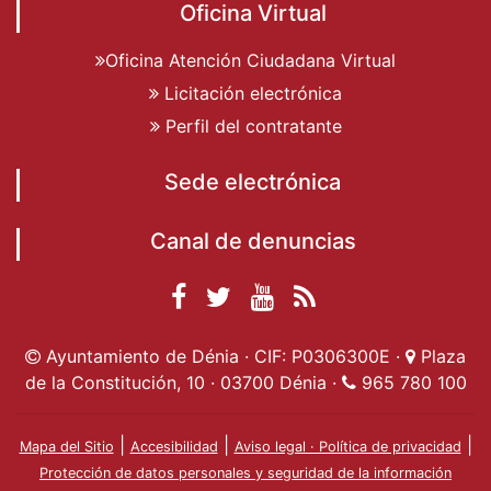
Oficina Virtual
Oficina Atención Ciudadana Virtual
Licitación electrónica
Perfil del contratante
Sede electrónica
Canal de denuncias
Facebook
Twitter
YouTube
RSS
Ayuntamiento de
Ayuntamiento de
Ayuntamiento
Actualidad
Ayuntamiento de Dénia · CIF: P0306300E ·
Plaza
Dénia
Ayuntamient
Dénia
de Dénia
de la Constitución, 10 · 03700 Dénia ·
965 780 100
de Dénia
|
|
|
Mapa del Sitio
Accesibilidad
Aviso legal · Política de privacidad
Protección de datos personales y seguridad de la información