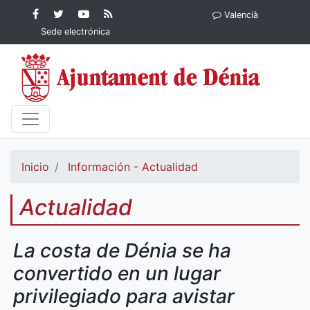
Contenido principal
Facebook
Ayuntamiento
YouTube
RSS
Valencià
Ayuntamiento de
de Dénia
Ayuntamiento
Actualidad
Sede electrónica
Dénia
de Dénia
Ayuntamiento
de Dénia
Inicio
Información - Actualidad
Actualidad
La costa de Dénia se ha
convertido en un lugar
privilegiado para avistar