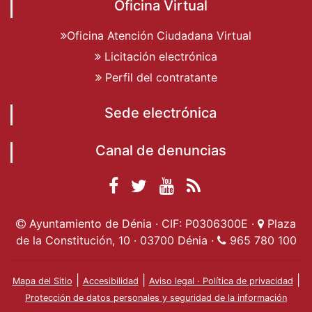
Oficina Virtual
Oficina Atención Ciudadana Virtual
Licitación electrónica
Perfil del contratante
Sede electrónica
Canal de denuncias
Facebook
Twitter
YouTube
RSS
Ayuntamiento de
Ayuntamiento de
Ayuntamiento
Actualidad
Ayuntamiento de Dénia · CIF: P0306300E ·
Plaza
Dénia
Ayuntamient
Dénia
de Dénia
de la Constitución, 10 · 03700 Dénia ·
965 780 100
de Dénia
|
|
|
Mapa del Sitio
Accesibilidad
Aviso legal · Política de privacidad
Protección de datos personales y seguridad de la información