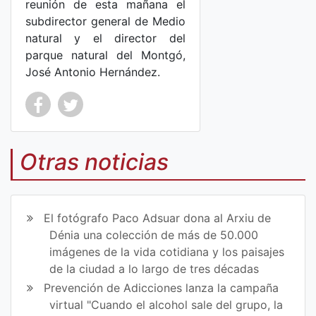
reunión de esta mañana el
subdirector general de Medio
natural y el director del
parque natural del Montgó,
José Antonio Hernández.
Co
Co
mp
mp
Otras noticias
art
art
ir
ir
El fotógrafo Paco Adsuar dona al Arxiu de
en
en
Dénia una colección de más de 50.000
imágenes de la vida cotidiana y los paisajes
Fa
Tw
de la ciudad a lo largo de tres décadas
ce
itt
Prevención de Adicciones lanza la campaña
virtual "Cuando el alcohol sale del grupo, la
bo
er