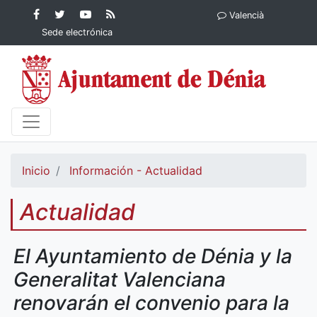
Contenido principal
Facebook
Ayuntamiento
YouTube
RSS
Valencià
Ayuntamiento de
de Dénia
Ayuntamiento
Actualidad
Sede electrónica
Dénia
de Dénia
Ayuntamiento
de Dénia
Inicio
Información - Actualidad
Actualidad
El Ayuntamiento de Dénia y la
Generalitat Valenciana
renovarán el convenio para la