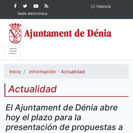
Contenido principal
Facebook
Ayuntamiento
YouTube
RSS
Valencià
Ayuntamiento de
de Dénia
Ayuntamiento
Actualidad
Sede electrónica
Dénia
de Dénia
Ayuntamiento
de Dénia
Inicio
Información - Actualidad
Actualidad
El Ajuntament de Dénia abre
hoy el plazo para la
presentación de propuestas a