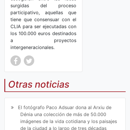
surgidas del proceso
participativo, aquellas que
tiene que consensuar con el
CLIA para ser ejecutadas con
los 100.000 euros destinados
a proyectos
intergeneracionales.
Co
Co
mp
mp
Otras noticias
art
art
ir
ir
El fotógrafo Paco Adsuar dona al Arxiu de
en
en
Dénia una colección de más de 50.000
imágenes de la vida cotidiana y los paisajes
Fa
Tw
de la ciudad a lo largo de tres décadas