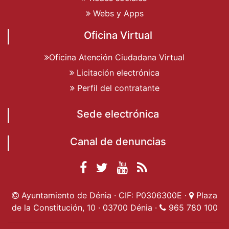
Webs y Apps
Oficina Virtual
Oficina Atención Ciudadana Virtual
Licitación electrónica
Perfil del contratante
Sede electrónica
Canal de denuncias
Facebook
Twitter
YouTube
RSS
Ayuntamiento de
Ayuntamiento de
Ayuntamiento
Actualidad
Ayuntamiento de Dénia · CIF: P0306300E ·
Plaza
Dénia
Ayuntamient
Dénia
de Dénia
de la Constitución, 10 · 03700 Dénia ·
965 780 100
de Dénia