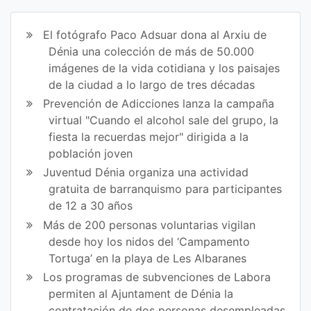
art
art
ir
ir
El fotógrafo Paco Adsuar dona al Arxiu de
en
en
Dénia una colección de más de 50.000
imágenes de la vida cotidiana y los paisajes
Fa
Tw
de la ciudad a lo largo de tres décadas
ce
itt
Prevención de Adicciones lanza la campaña
virtual "Cuando el alcohol sale del grupo, la
bo
er
fiesta la recuerdas mejor" dirigida a la
ok
población joven
Juventud Dénia organiza una actividad
gratuita de barranquismo para participantes
de 12 a 30 años
Más de 200 personas voluntarias vigilan
desde hoy los nidos del ‘Campamento
Tortuga’ en la playa de Les Albaranes
Los programas de subvenciones de Labora
permiten al Ajuntament de Dénia la
contratación de dos personas desempleadas