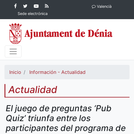
Contenido principal
Facebook
Ayuntamiento
YouTube
RSS
Valencià
Ayuntamiento de
de Dénia
Ayuntamiento
Actualidad
Sede electrónica
Dénia
de Dénia
Ayuntamiento
de Dénia
Inicio
Información - Actualidad
Actualidad
El juego de preguntas ‘Pub
Quiz’ triunfa entre los
participantes del programa de