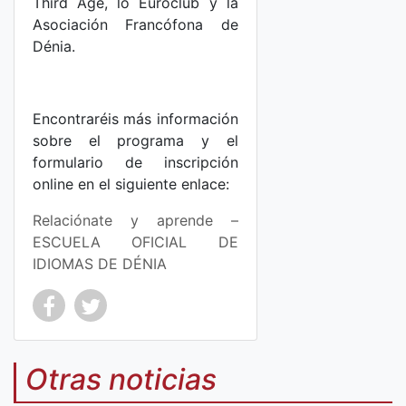
Third Age, lo Euroclub y la
Asociación Francófona de
Dénia.
Encontraréis más información
sobre el programa y el
formulario de inscripción
online en el siguiente enlace:
Relaciónate y aprende –
ESCUELA OFICIAL DE
IDIOMAS DE DÉNIA
Co
Co
mp
mp
Otras noticias