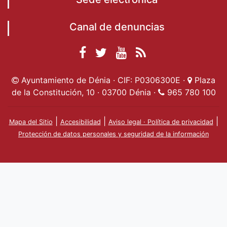
Canal de denuncias
Facebook
Twitter
YouTube
RSS
Ayuntamiento de
Ayuntamiento de
Ayuntamiento
Actualidad
Ayuntamiento de Dénia · CIF: P0306300E ·
Plaza
Dénia
Ayuntamient
Dénia
de Dénia
de la Constitución, 10 · 03700 Dénia ·
965 780 100
de Dénia
|
|
|
Mapa del Sitio
Accesibilidad
Aviso legal · Política de privacidad
Protección de datos personales y seguridad de la información