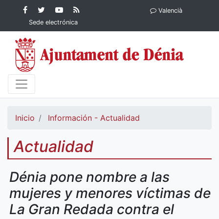
Contenido principal
Facebook
Ayuntamiento
YouTube
RSS
Valencià
Ayuntamiento de
de Dénia
Ayuntamiento
Actualidad
Sede electrónica
Dénia
de Dénia
Ayuntamiento
de Dénia
Inicio
Información - Actualidad
Actualidad
Dénia pone nombre a las
mujeres y menores víctimas de
La Gran Redada contra el