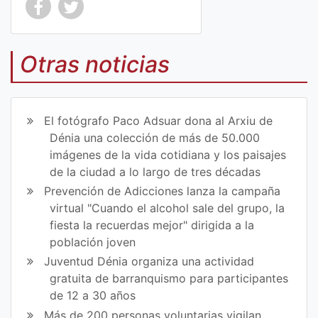
Co
Co
mp
mp
Otras noticias
art
art
ir
ir
El fotógrafo Paco Adsuar dona al Arxiu de
en
en
Dénia una colección de más de 50.000
imágenes de la vida cotidiana y los paisajes
Fa
Tw
de la ciudad a lo largo de tres décadas
ce
itt
Prevención de Adicciones lanza la campaña
virtual "Cuando el alcohol sale del grupo, la
bo
er
fiesta la recuerdas mejor" dirigida a la
ok
población joven
Juventud Dénia organiza una actividad
gratuita de barranquismo para participantes
de 12 a 30 años
Más de 200 personas voluntarias vigilan