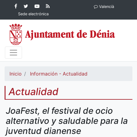
Contenido principal
Facebook
Ayuntamiento
YouTube
RSS
Valencià
Ayuntamiento de
de Dénia
Ayuntamiento
Actualidad
Sede electrónica
Dénia
de Dénia
Ayuntamiento
de Dénia
Inicio
Información - Actualidad
Actualidad
JoaFest, el festival de ocio
alternativo y saludable para la
juventud dianense