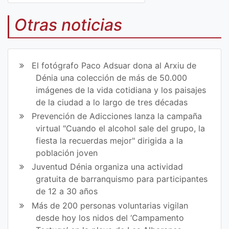
Co
Co
mp
mp
Otras noticias
art
art
ir
ir
El fotógrafo Paco Adsuar dona al Arxiu de
en
en
Dénia una colección de más de 50.000
imágenes de la vida cotidiana y los paisajes
Fa
Tw
de la ciudad a lo largo de tres décadas
ce
itt
Prevención de Adicciones lanza la campaña
virtual "Cuando el alcohol sale del grupo, la
bo
er
fiesta la recuerdas mejor" dirigida a la
ok
población joven
Juventud Dénia organiza una actividad
gratuita de barranquismo para participantes
de 12 a 30 años
Más de 200 personas voluntarias vigilan
desde hoy los nidos del ‘Campamento