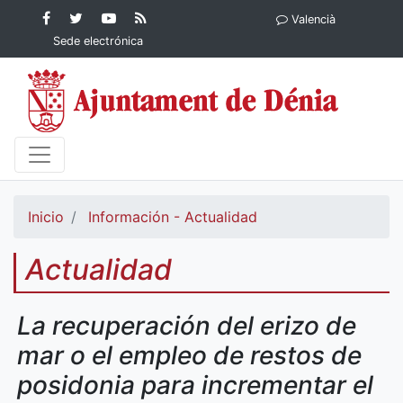
Contenido principal
Facebook
Ayuntamiento
YouTube
RSS
Valencià
Ayuntamiento de
de Dénia
Ayuntamiento
Actualidad
Sede electrónica
Dénia
de Dénia
Ayuntamiento
de Dénia
Inicio
Información - Actualidad
Actualidad
La recuperación del erizo de
mar o el empleo de restos de
posidonia para incrementar el