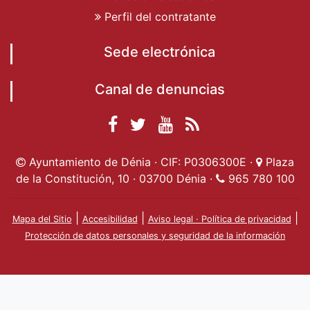
Perfil del contratante
Sede electrónica
Canal de denuncias
Facebook
Twitter
YouTube
RSS
Ayuntamiento de
Ayuntamiento de
Ayuntamiento
Actualidad
Ayuntamiento de Dénia · CIF: P0306300E ·
Plaza
Dénia
Ayuntamient
Dénia
de Dénia
de la Constitución, 10 · 03700 Dénia ·
965 780 100
de Dénia
|
|
|
Mapa del Sitio
Accesibilidad
Aviso legal · Política de privacidad
Protección de datos personales y seguridad de la información