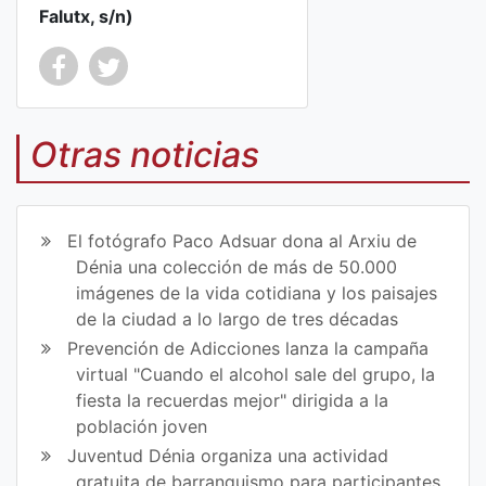
Falutx, s/n)
Co
Co
mp
mp
Otras noticias
art
art
ir
ir
El fotógrafo Paco Adsuar dona al Arxiu de
en
en
Dénia una colección de más de 50.000
imágenes de la vida cotidiana y los paisajes
Fa
Tw
de la ciudad a lo largo de tres décadas
ce
itt
Prevención de Adicciones lanza la campaña
virtual "Cuando el alcohol sale del grupo, la
bo
er
fiesta la recuerdas mejor" dirigida a la
ok
población joven
Juventud Dénia organiza una actividad
gratuita de barranquismo para participantes