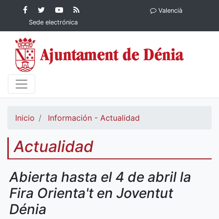
Contenido principal
Facebook
Ayuntamiento
YouTube
RSS
Valencià
Ayuntamiento de
de Dénia
Ayuntamiento
Actualidad
Sede electrónica
Dénia
de Dénia
Ayuntamiento
de Dénia
Inicio
Información - Actualidad
Actualidad
Abierta hasta el 4 de abril la
Fira Orienta't en Joventut
Dénia