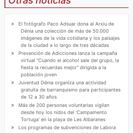
Otras noticias
art
art
ir
ir
El fotógrafo Paco Adsuar dona al Arxiu de
en
en
Dénia una colección de más de 50.000
imágenes de la vida cotidiana y los paisajes
Fa
Tw
de la ciudad a lo largo de tres décadas
ce
itt
Prevención de Adicciones lanza la campaña
virtual "Cuando el alcohol sale del grupo, la
bo
er
fiesta la recuerdas mejor" dirigida a la
ok
población joven
Juventud Dénia organiza una actividad
gratuita de barranquismo para participantes
de 12 a 30 años
Más de 200 personas voluntarias vigilan
desde hoy los nidos del ‘Campamento
Tortuga’ en la playa de Les Albaranes
Los programas de subvenciones de Labora