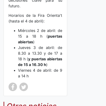
decisiones clave para su
futuro.
Horarios de la Fira Orienta't
(hasta el 4 de abril):
Miércoles 2 de abril: de
15 a 18 h (
puertas
abiertas
)
Jueves 3 de abril: de
8.30 a 13.30 y de 17 a
18 h (
y puertas abiertas
de 15 a 16.30 h
)
Viernes 4 de abril: de 9
a 14 h
Co
Co
mp
mp