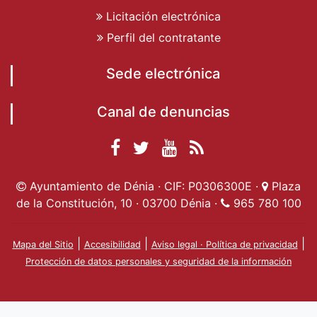
Licitación electrónica
Perfil del contratante
Sede electrónica
Canal de denuncias
Facebook
Twitter
YouTube
RSS
Ayuntamiento de
Ayuntamiento de
Ayuntamiento
Actualidad
Ayuntamiento de Dénia · CIF: P0306300E ·
Plaza
Dénia
Ayuntamient
Dénia
de Dénia
de la Constitución, 10 · 03700 Dénia ·
965 780 100
de Dénia
|
|
|
Mapa del Sitio
Accesibilidad
Aviso legal · Política de privacidad
Protección de datos personales y seguridad de la información