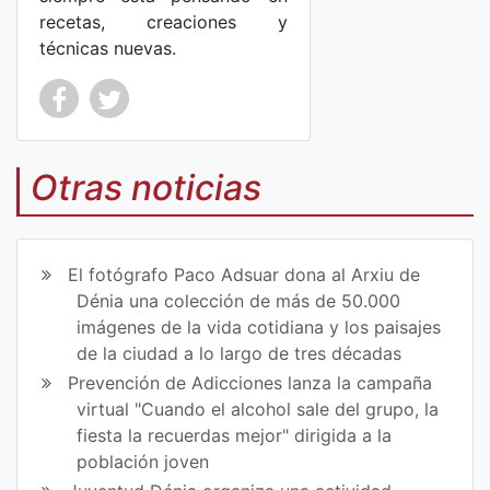
recetas, creaciones y
técnicas nuevas.
Co
Co
mp
mp
Otras noticias
art
art
ir
ir
El fotógrafo Paco Adsuar dona al Arxiu de
en
en
Dénia una colección de más de 50.000
imágenes de la vida cotidiana y los paisajes
Fa
Tw
de la ciudad a lo largo de tres décadas
ce
itt
Prevención de Adicciones lanza la campaña
virtual "Cuando el alcohol sale del grupo, la
bo
er
fiesta la recuerdas mejor" dirigida a la
ok
población joven