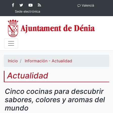
Contenido principal
Facebook
Ayuntamiento
YouTube
RSS
Valencià
Ayuntamiento de
de Dénia
Ayuntamiento
Actualidad
Sede electrónica
Dénia
de Dénia
Ayuntamiento
de Dénia
Inicio
Información - Actualidad
Actualidad
Cinco cocinas para descubrir
sabores, colores y aromas del
mundo