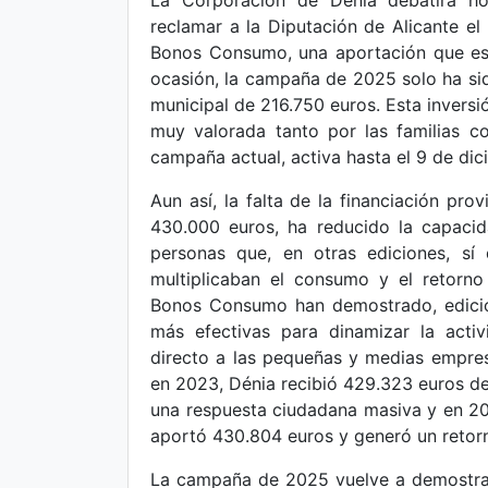
La Corporación de Dénia debatirá ho
reclamar a la Diputación de Alicante el
Bonos Consumo, una aportación que es
ocasión, la campaña de 2025 solo ha sid
municipal de 216.750 euros. Esta inversi
muy valorada tanto por las familias 
campaña actual, activa hasta el 9 de di
Aun así, la falta de la financiación prov
430.000 euros, ha reducido la capaci
personas que, en otras ediciones, sí
multiplicaban el consumo y el retorno
Bonos Consumo han demostrado, edición
más efectivas para dinamizar la activ
directo a las pequeñas y medias empresa
en 2023, Dénia recibió 429.323 euros de
una respuesta ciudadana masiva y en 2024
aportó 430.804 euros y generó un retor
La campaña de 2025 vuelve a demostra