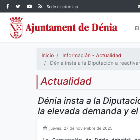
Contenido principal
Facebook Ayuntamiento de
Ayuntamiento de Dénia
RSS Actualidad
YouTube
Sede electrónica
Ayuntamiento de
Dénia
Ayuntamiento de
Dénia
Dénia
E
Inicio
Información - Actualidad
Dénia insta a la Diputación a reactiva
Actualidad
Dénia insta a la Diputac
la elevada demanda y el
jueves, 27 de noviembre de 2025