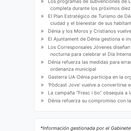
Los programas de subvenciones de La
ce
itt
completa durante los próximos die
bo
er
El Plan Estratégico de Turismo de Dén
ok
ciudad y el bienestar de sus habitan
Dénia y los Moros y Cristianos vuelve
El Ajuntament de Dénia gestiona e in
Los Corresponsales Jóvenes diseñan u
nocturna para celebrar el Día Intern
Dénia refuerza las medidas para errad
ordenanza municipal
Gasterra UA-Dénia participa en la or
‘Pòdcast Jove’ vuelve a convertirse 
La campaña “Fresc i bo” obsequia a l
Dénia refuerza su compromiso con l
*Información gestionada por el Gabinet