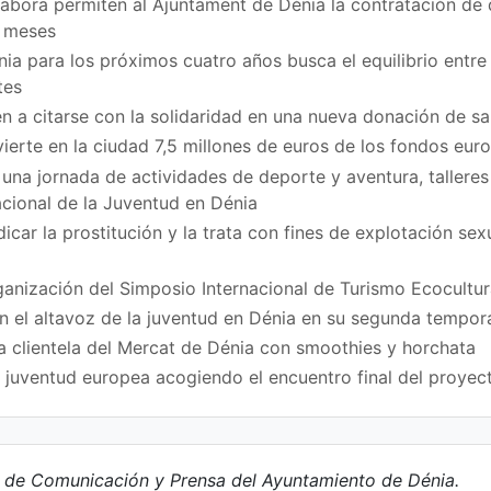
bora permiten al Ajuntament de Dénia la contratación de
z meses
ia para los próximos cuatro años busca el equilibrio entre 
tes
n a citarse con la solidaridad en una nueva donación de sa
vierte en la ciudad 7,5 millones de euros de los fondos eu
na jornada de actividades de deporte y aventura, talleres
acional de la Juventud en Dénia
icar la prostitución y la trata con fines de explotación se
ganización del Simposio Internacional de Turismo Ecocultur
en el altavoz de la juventud en Dénia en su segunda tempo
a clientela del Mercat de Dénia con smoothies y horchata
a juventud europea acogiendo el encuentro final del proy
e de Comunicación y Prensa del Ayuntamiento de Dénia.