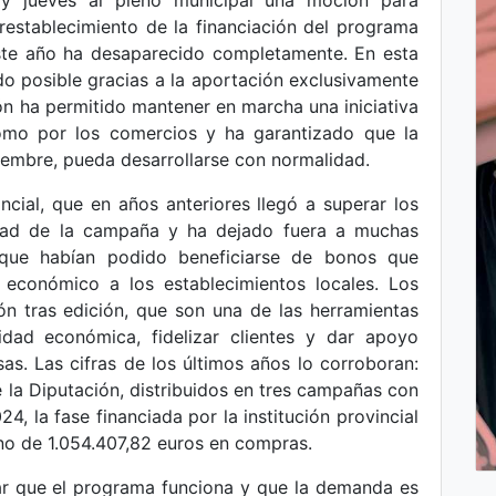
y jueves al pleno municipal una moción para
 restablecimiento de la financiación del programa
te año ha desaparecido completamente. En esta
o posible gracias a la aportación exclusivamente
ón ha permitido mantener en marcha una iniciativa
como por los comercios y ha garantizado que la
ciembre, pueda desarrollarse con normalidad.
incial, que en años anteriores llegó a superar los
dad de la campaña y ha dejado fuera a muchas
 que habían podido beneficiarse de bonos que
 económico a los establecimientos locales. Los
 tras edición, que son una de las herramientas
idad económica, fidelizar clientes y dar apoyo
s. Las cifras de los últimos años lo corroboran:
 la Diputación, distribuidos en tres campañas con
, la fase financiada por la institución provincial
no de 1.054.407,82 euros en compras.
r que el programa funciona y que la demanda es