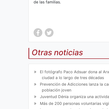
de las familias.
Otras noticias
Co
Co
mp
mp
El fotógrafo Paco Adsuar dona al Arx
art
art
ciudad a lo largo de tres décadas
Prevención de Adicciones lanza la cam
ir
ir
población joven
en
en
Juventud Dénia organiza una activida
Fa
Tw
Más de 200 personas voluntarias vig