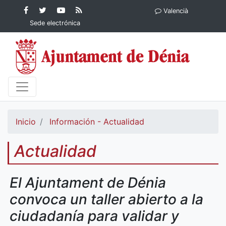
Contenido principal
Facebook
Ayuntamiento
YouTube
RSS
Valencià
Ayuntamiento de
de Dénia
Ayuntamiento
Actualidad
Sede electrónica
Dénia
de Dénia
Ayuntamiento
de Dénia
Inicio
Información - Actualidad
Actualidad
El Ajuntament de Dénia
convoca un taller abierto a la
ciudadanía para validar y