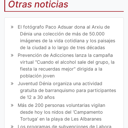
mp
mp
Otras noticias
art
art
ir
ir
El fotógrafo Paco Adsuar dona al Arxiu de
en
en
Dénia una colección de más de 50.000
imágenes de la vida cotidiana y los paisajes
Fa
Tw
de la ciudad a lo largo de tres décadas
ce
itt
Prevención de Adicciones lanza la campaña
virtual "Cuando el alcohol sale del grupo, la
bo
er
fiesta la recuerdas mejor" dirigida a la
ok
población joven
Juventud Dénia organiza una actividad
gratuita de barranquismo para participantes
de 12 a 30 años
Más de 200 personas voluntarias vigilan
desde hoy los nidos del ‘Campamento
Tortuga’ en la playa de Les Albaranes
Los programas de subvenciones de Labora