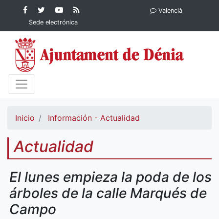
Contenido principal
Facebook
Ayuntamiento
YouTube
RSS
Valencià
Ayuntamiento de
de Dénia
Ayuntamiento
Actualidad
Sede electrónica
Dénia
de Dénia
Ayuntamiento
de Dénia
Inicio
Información - Actualidad
Actualidad
El lunes empieza la poda de los
árboles de la calle Marqués de
Campo