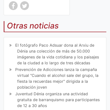
Co
Co
mp
mp
Otras noticias
art
art
ir
ir
El fotógrafo Paco Adsuar dona al Arxiu de
en
en
Dénia una colección de más de 50.000
imágenes de la vida cotidiana y los paisajes
Fa
Tw
de la ciudad a lo largo de tres décadas
ce
itt
Prevención de Adicciones lanza la campaña
virtual "Cuando el alcohol sale del grupo, la
bo
er
fiesta la recuerdas mejor" dirigida a la
ok
población joven
Juventud Dénia organiza una actividad
gratuita de barranquismo para participantes
de 12 a 30 años