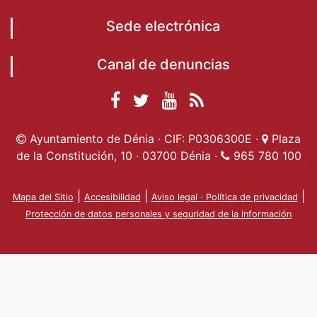
Sede electrónica
Canal de denuncias
Facebook
Twitter
YouTube
RSS
Ayuntamiento de
Ayuntamiento de
Ayuntamiento
Actualidad
Ayuntamiento de Dénia · CIF: P0306300E ·
Plaza
Dénia
Ayuntamient
Dénia
de Dénia
de la Constitución, 10 · 03700 Dénia ·
965 780 100
de Dénia
|
|
|
Mapa del Sitio
Accesibilidad
Aviso legal · Política de privacidad
Protección de datos personales y seguridad de la información