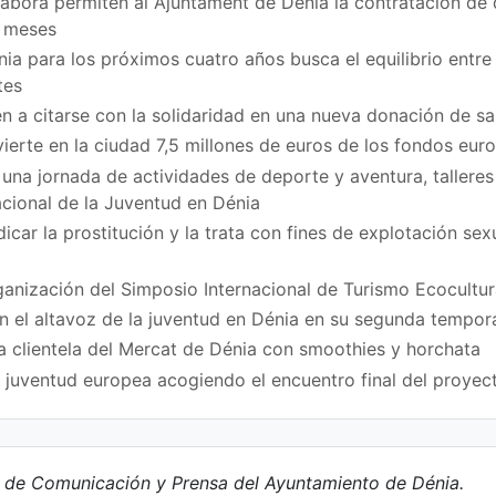
bora permiten al Ajuntament de Dénia la contratación de
z meses
ia para los próximos cuatro años busca el equilibrio entre 
tes
n a citarse con la solidaridad en una nueva donación de sa
vierte en la ciudad 7,5 millones de euros de los fondos eu
na jornada de actividades de deporte y aventura, talleres
acional de la Juventud en Dénia
icar la prostitución y la trata con fines de explotación se
ganización del Simposio Internacional de Turismo Ecocultur
en el altavoz de la juventud en Dénia en su segunda tempo
a clientela del Mercat de Dénia con smoothies y horchata
a juventud europea acogiendo el encuentro final del proy
e de Comunicación y Prensa del Ayuntamiento de Dénia.