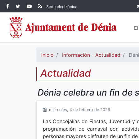
Contenido principal
Facebook Ayuntamiento de
Ayuntamiento de Dénia
RSS Actualidad
YouTube
Sede electrónica
Ayuntamiento de
Dénia
Ayuntamiento de
Dénia
Dénia
E
Inicio
Información - Actualidad
Déni
Actualidad
Dénia celebra un fin de
miércoles, 4 de febrero de 2026
Las Concejalías de Fiestas, Juventud y
programación de carnaval con activida
personas mayores disfruten de un fin de 