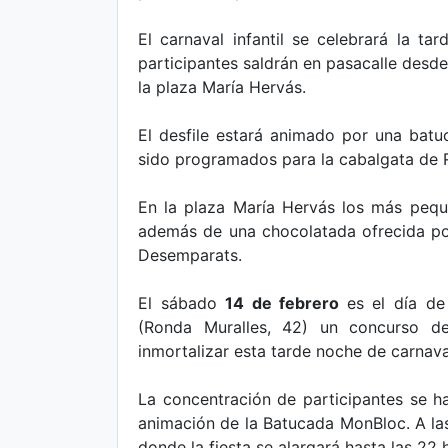
El carnaval infantil se celebrará la ta
participantes saldrán en pasacalle desde 
la plaza María Hervás.
El desfile estará animado por una batu
sido programados para la cabalgata de R
En la plaza María Hervás los más pequ
además de una chocolatada ofrecida po
Desemparats.
El sábado
14 de febrero
es el día de
(Ronda Muralles, 42) un concurso d
inmortalizar esta tarde noche de carnava
La concentración de participantes se ha
animación de la Batucada MonBloc. A las 
donde la fiesta se alargará hasta las 22 