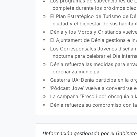
ce
itt
Los programas de subvenciones de La
completa durante los próximos die
bo
er
El Plan Estratégico de Turismo de Dén
ok
ciudad y el bienestar de sus habitan
Dénia y los Moros y Cristianos vuelve
El Ajuntament de Dénia gestiona e in
Los Corresponsales Jóvenes diseñan u
nocturna para celebrar el Día Intern
Dénia refuerza las medidas para errad
ordenanza municipal
Gasterra UA-Dénia participa en la or
‘Pòdcast Jove’ vuelve a convertirse 
La campaña “Fresc i bo” obsequia a l
Dénia refuerza su compromiso con l
*Información gestionada por el Gabinet