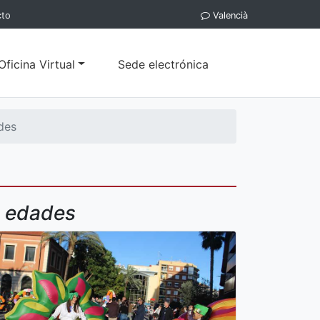
cto
Valencià
Oficina Virtual
Sede electrónica
des
s edades