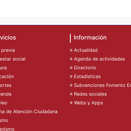
vicios
Información
 previa
Actualidad
estar social
Agenda de actividades
ura
Directorio
cación
Estadísticas
ortes
Subvenciones Fomento E
ienda
Redes sociales
leo
Webs y Apps
ina de Atención Ciudadana
ismo
anismo