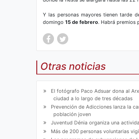
Y las personas mayores tienen tarde de
domingo
15 de febrero
. Habrá premios p
Otras noticias
Co
Co
mp
mp
El fotógrafo Paco Adsuar dona al Arx
art
art
ciudad a lo largo de tres décadas
ir
ir
Prevención de Adicciones lanza la cam
población joven
en
en
Juventud Dénia organiza una activida
Fa
Tw
Más de 200 personas voluntarias vig