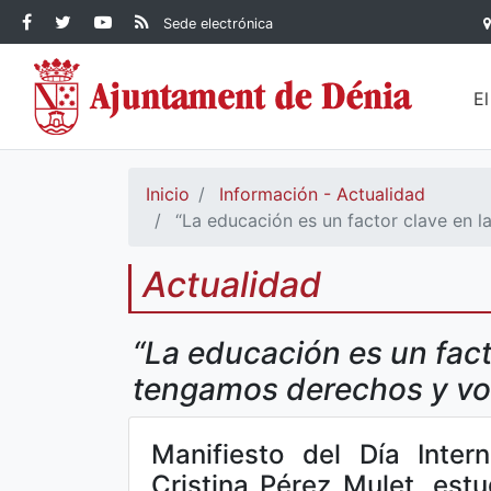
Contenido principal
Facebook Ayuntamiento de
Ayuntamiento de Dénia
RSS Actualidad
YouTube
Sede electrónica
Ayuntamiento de
Dénia
Ayuntamiento de
Dénia
Dénia
E
Inicio
Información - Actualidad
“La educación es un factor clave en l
Actualidad
“La educación es un fact
tengamos derechos y voz
Manifiesto del Día Inter
Cristina Pérez Mulet, est