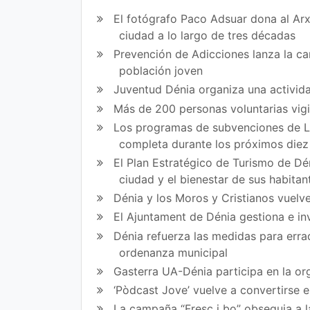
mp
mp
El fotógrafo Paco Adsuar dona al Arx
art
art
ciudad a lo largo de tres décadas
Prevención de Adicciones lanza la cam
ir
ir
población joven
en
en
Juventud Dénia organiza una activida
Fa
Tw
Más de 200 personas voluntarias vig
Los programas de subvenciones de La
ce
itt
completa durante los próximos die
bo
er
El Plan Estratégico de Turismo de Dén
ok
ciudad y el bienestar de sus habitan
Dénia y los Moros y Cristianos vuelve
El Ajuntament de Dénia gestiona e in
Dénia refuerza las medidas para errad
ordenanza municipal
Gasterra UA-Dénia participa en la or
‘Pòdcast Jove’ vuelve a convertirse 
La campaña “Fresc i bo” obsequia a l