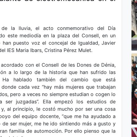
de la lluvia, el acto conmemorativo del Día
ado este mediodía en la plaza del Consell, en un
e han puesto voz el concejal de Igualdad, Javier
l IES Maria Ibars, Cristina Pérez Mulet.
o, acordado con el Consell de les Dones de Dénia,
ión a lo largo de la historia que han sufrido las
as. Ha hablado también del cambio que está
, donde cada vez “hay más mujeres que trabajan
dos, pero a veces no siempre estudian o cogen lo
 ser juzgadas”. Ella empezó los estudios de
 y, al principio, le costó mucho por ser una cosa
apoyo del equipo docente, “que me ha ayudado a
 de ser mujer, me he ido sintiendo más a gusto y
an familia de automoción. Por ello pienso que la