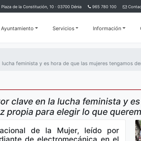
Plaza de la Constitución, 10 · 03700 Dénia
965 780 100
Conta
l Ayuntamiento
Servicios
Información
a lucha feminista y es hora de que las mujeres tengamos de
or clave en la lucha feminista y e
 propia para elegir lo que querem
nacional de la Mujer, leído por
udiante de electromecánica en el