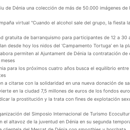
iu de Dénia una colección de más de 50.000 imágenes de la 
paña virtual "Cuando el alcohol sale del grupo, la fiesta la
d gratuita de barranquismo para participantes de 12 a 30 
ilan desde hoy los nidos del ‘Campamento Tortuga’ en la p
bora permiten al Ajuntament de Dénia la contratación de
z meses
ia para los próximos cuatro años busca el equilibrio entre 
tes
n a citarse con la solidaridad en una nueva donación de sa
vierte en la ciudad 7,5 millones de euros de los fondos eu
icar la prostitución y la trata con fines de explotación se
ganización del Simposio Internacional de Turismo Ecocultur
en el altavoz de la juventud en Dénia en su segunda tempo
a clientela del Mercat de Dénia con smoothies y horchata