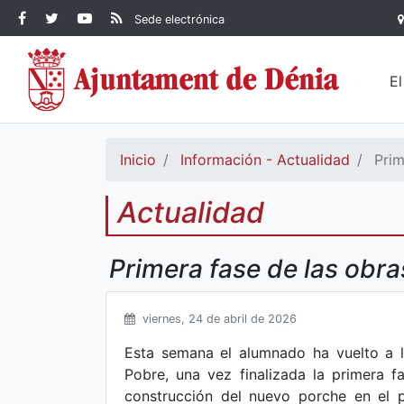
Contenido principal
Facebook Ayuntamiento de
Ayuntamiento de Dénia
RSS Actualidad
YouTube
Sede electrónica
Ayuntamiento de
Dénia
Ayuntamiento de
Dénia
Dénia
E
Inicio
Información - Actualidad
Prim
Actualidad
Primera fase de las obra
viernes, 24 de abril de 2026
Esta semana el alumnado ha vuelto a l
Pobre, una vez finalizada la primera f
construcción del nuevo porche en el p