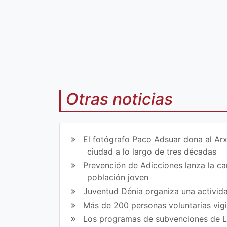
mp
mp
art
art
ir
ir
en
en
Fa
Tw
ce
itt
Otras noticias
bo
er
ok
El fotógrafo Paco Adsuar dona al Arx
ciudad a lo largo de tres décadas
Prevención de Adicciones lanza la cam
población joven
Juventud Dénia organiza una activida
Más de 200 personas voluntarias vig
Los programas de subvenciones de La