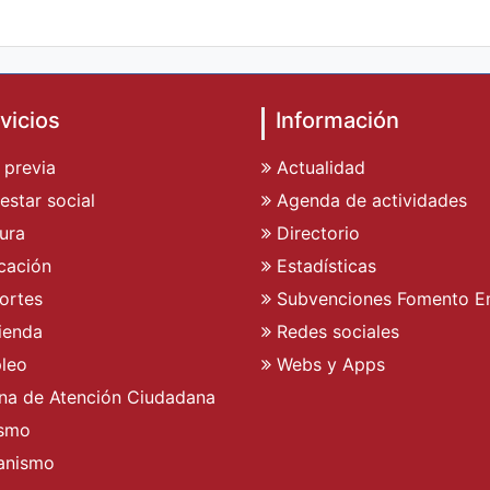
vicios
Información
 previa
Actualidad
estar social
Agenda de actividades
ura
Directorio
cación
Estadísticas
ortes
Subvenciones Fomento E
ienda
Redes sociales
leo
Webs y Apps
ina de Atención Ciudadana
ismo
anismo