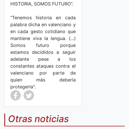
HISTORIA, SOMOS FUTURO".
"Tenemos historia en cada
palabra dicha en valenciano y
en cada gesto cotidiano que
mantiene viva la lengua. (...)
Somos futuro porque
estamos decididos a seguir
adelante pese a los
constantes ataques contra el
valenciano por parte de
quien más debería
protegerla".
Co
Co
mp
mp
Otras noticias
art
art