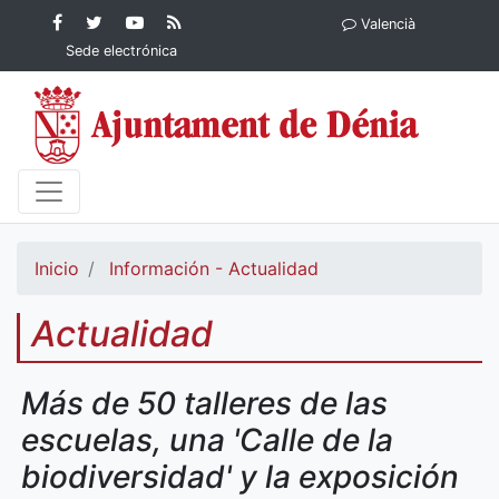
Contenido principal
Facebook
Ayuntamiento
YouTube
RSS
Valencià
Ayuntamiento de
de Dénia
Ayuntamiento
Actualidad
Sede electrónica
Dénia
de Dénia
Ayuntamiento
de Dénia
Inicio
Información - Actualidad
Actualidad
Más de 50 talleres de las
escuelas, una 'Calle de la
biodiversidad' y la exposición