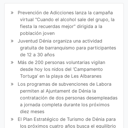
ir
ir
Prevención de Adicciones lanza la campaña
en
en
virtual "Cuando el alcohol sale del grupo, la
fiesta la recuerdas mejor" dirigida a la
Fa
Tw
población joven
ce
itt
Juventud Dénia organiza una actividad
gratuita de barranquismo para participantes
bo
er
de 12 a 30 años
ok
Más de 200 personas voluntarias vigilan
desde hoy los nidos del ‘Campamento
Tortuga’ en la playa de Les Albaranes
Los programas de subvenciones de Labora
permiten al Ajuntament de Dénia la
contratación de dos personas desempleadas
a jornada completa durante los próximos
diez meses
El Plan Estratégico de Turismo de Dénia para
los próximos cuatro años busca el equilibrio