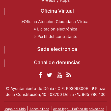
Webs y Apps
Oficina Virtual
Oficina Atención Ciudadana Virtual
Licitación electrónica
Perfil del contratante
Sede electrónica
Canal de denuncias
Facebook
Twitter
YouTube
RSS
Ayuntamiento de
Ayuntamiento de
Ayuntamiento
Actualidad
Ayuntamiento de Dénia · CIF: P0306300E ·
Plaza
Dénia
Ayuntamient
Dénia
de Dénia
de la Constitución, 10 · 03700 Dénia ·
965 780 100
de Dénia
|
|
|
Mapa del Sitio
Accesibilidad
Aviso legal · Política de privacidad