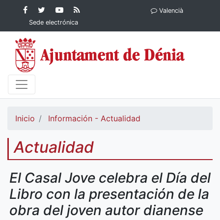
Contenido principal
Facebook
Ayuntamiento
YouTube
RSS
Valencià
Ayuntamiento de
de Dénia
Ayuntamiento
Actualidad
Sede electrónica
Dénia
de Dénia
Ayuntamiento
de Dénia
Inicio
Información - Actualidad
Actualidad
El Casal Jove celebra el Día del
Libro con la presentación de la
obra del joven autor dianense