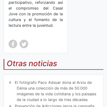
participativo, reforzando así
el compromiso del Casal
Jove con la promoción de la
cultura y el fomento de la
lectura entre la juventud.
Co
Co
mp
mp
Otras noticias
art
art
ir
ir
El fotógrafo Paco Adsuar dona al Arxiu de
en
en
Dénia una colección de más de 50.000
imágenes de la vida cotidiana y los paisajes
Fa
Tw
de la ciudad a lo largo de tres décadas
ce
itt
Prevención de Adicciones lanza la campaña