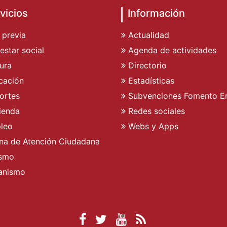
vicios
Información
 previa
Actualidad
estar social
Agenda de actividades
ura
Directorio
cación
Estadísticas
ortes
Subvenciones Fomento E
ienda
Redes sociales
leo
Webs y Apps
ina de Atención Ciudadana
ismo
anismo
Facebook Ayuntamient
Twitter Ayuntamien
YouTube Ayunta
RSS Actualid