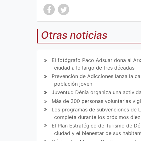
Otras noticias
Co
Co
mp
mp
El fotógrafo Paco Adsuar dona al Arx
art
art
ciudad a lo largo de tres décadas
Prevención de Adicciones lanza la cam
ir
ir
población joven
en
en
Juventud Dénia organiza una activida
Fa
Tw
Más de 200 personas voluntarias vig
Los programas de subvenciones de La
ce
itt
completa durante los próximos die
bo
er
El Plan Estratégico de Turismo de Dén
ok
ciudad y el bienestar de sus habitan