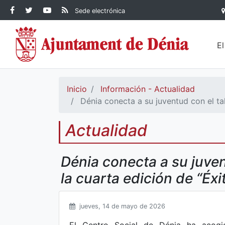
Contenido principal
Facebook Ayuntamiento de
Ayuntamiento de Dénia
RSS Actualidad
YouTube
Sede electrónica
Ayuntamiento de
Dénia
Ayuntamiento de
Dénia
Dénia
E
Inicio
Información - Actualidad
Dénia conecta a su juventud con el tal
Actualidad
Dénia conecta a su juven
la cuarta edición de “Éx
jueves, 14 de mayo de 2026