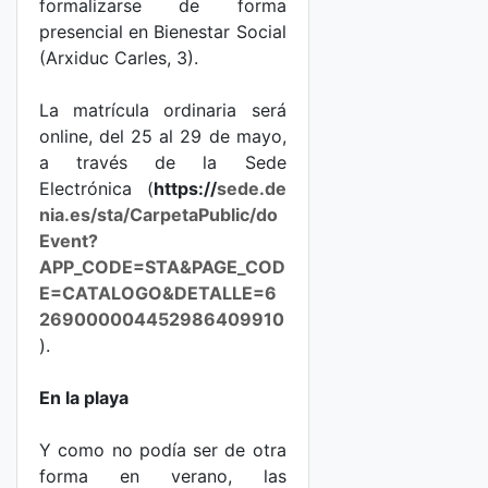
formalizarse de forma
presencial en Bienestar Social
(Arxiduc Carles, 3).
La matrícula ordinaria será
online, del 25 al 29 de mayo,
a través de la Sede
Electrónica (
h
ttps://
sede.de
nia.es/sta/CarpetaPublic/do
Event?
APP_CODE=STA&PAGE_COD
E=CATALOGO&DETALLE=6
269000004452986409910
).
En la playa
Y como no podía ser de otra
forma en verano, las