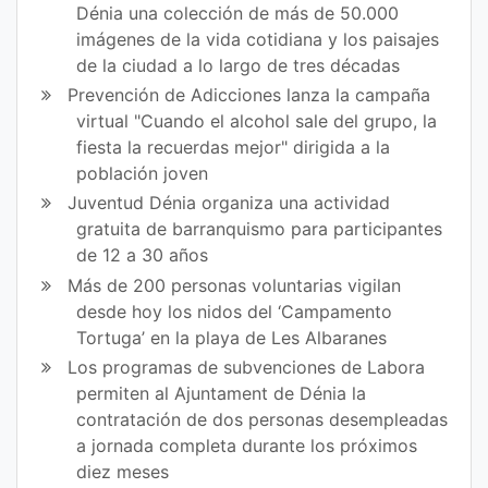
en
en
Dénia una colección de más de 50.000
imágenes de la vida cotidiana y los paisajes
Fa
Tw
de la ciudad a lo largo de tres décadas
ce
itt
Prevención de Adicciones lanza la campaña
virtual "Cuando el alcohol sale del grupo, la
bo
er
fiesta la recuerdas mejor" dirigida a la
ok
población joven
Juventud Dénia organiza una actividad
gratuita de barranquismo para participantes
de 12 a 30 años
Más de 200 personas voluntarias vigilan
desde hoy los nidos del ‘Campamento
Tortuga’ en la playa de Les Albaranes
Los programas de subvenciones de Labora
permiten al Ajuntament de Dénia la
contratación de dos personas desempleadas
a jornada completa durante los próximos
diez meses