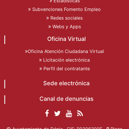
Estadísticas
Subvenciones Fomento Empleo
Redes sociales
Webs y Apps
Oficina Virtual
Oficina Atención Ciudadana Virtual
Licitación electrónica
Perfil del contratante
Sede electrónica
Canal de denuncias
Facebook
Twitter
YouTube
RSS
Ayuntamiento de
Ayuntamiento de
Ayuntamiento
Actualidad
Ayuntamiento de Dénia · CIF: P0306300E ·
Plaza