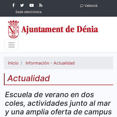
Contenido principal
Facebook
Ayuntamiento
YouTube
RSS
Valencià
Ayuntamiento de
de Dénia
Ayuntamiento
Actualidad
Sede electrónica
Dénia
de Dénia
Ayuntamiento
de Dénia
Inicio
Información - Actualidad
Actualidad
Escuela de verano en dos
coles, actividades junto al mar
y una amplia oferta de campus