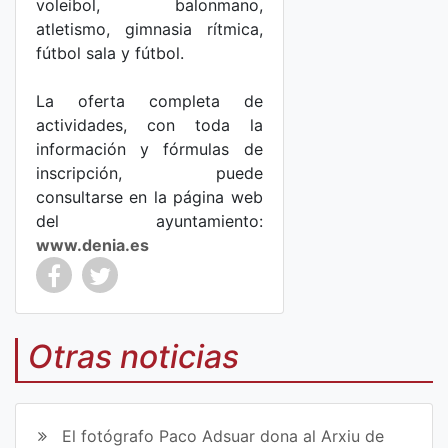
voleibol, balonmano,
atletismo, gimnasia rítmica,
fútbol sala y fútbol.
La oferta completa de
actividades, con toda la
información y fórmulas de
inscripción, puede
consultarse en la página web
del ayuntamiento:
www.denia.es
Co
Co
mp
mp
Otras noticias
art
art
ir
ir
El fotógrafo Paco Adsuar dona al Arxiu de