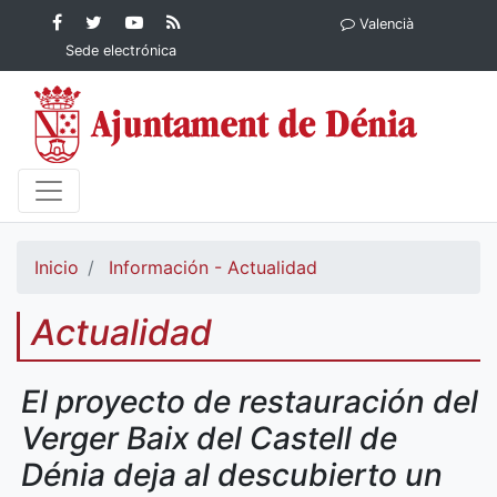
Contenido principal
Facebook
Ayuntamiento
YouTube
RSS
Valencià
Ayuntamiento de
de Dénia
Ayuntamiento
Actualidad
Sede electrónica
Dénia
de Dénia
Ayuntamiento
de Dénia
Inicio
Información - Actualidad
Actualidad
El proyecto de restauración del
Verger Baix del Castell de
Dénia deja al descubierto un