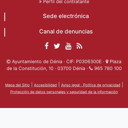
Perfil del contratante
Sede electrónica
Canal de denuncias
Facebook
Twitter
YouTube
RSS
Ayuntamiento de
Ayuntamiento de
Ayuntamiento
Actualidad
Ayuntamiento de Dénia · CIF: P0306300E ·
Plaza
Dénia
Ayuntamient
Dénia
de Dénia
de la Constitución, 10 · 03700 Dénia ·
965 780 100
de Dénia
|
|
|
Mapa del Sitio
Accesibilidad
Aviso legal · Política de privacidad
Protección de datos personales y seguridad de la información