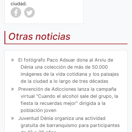
ciudad.
Co
Co
mp
mp
Otras noticias
art
art
ir
ir
El fotógrafo Paco Adsuar dona al Arxiu de
en
en
Dénia una colección de más de 50.000
imágenes de la vida cotidiana y los paisajes
Fa
Tw
de la ciudad a lo largo de tres décadas
ce
itt
Prevención de Adicciones lanza la campaña
virtual "Cuando el alcohol sale del grupo, la
bo
er
fiesta la recuerdas mejor" dirigida a la
ok
población joven
Juventud Dénia organiza una actividad
gratuita de barranquismo para participantes