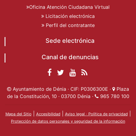
Oficina Atención Ciudadana Virtual
Licitación electrónica
Perfil del contratante
Sede electrónica
Canal de denuncias
Facebook
Twitter
YouTube
RSS
Ayuntamiento de
Ayuntamiento de
Ayuntamiento
Actualidad
Ayuntamiento de Dénia · CIF: P0306300E ·
Plaza
Dénia
Ayuntamient
Dénia
de Dénia
de la Constitución, 10 · 03700 Dénia ·
965 780 100
de Dénia
|
|
|
Mapa del Sitio
Accesibilidad
Aviso legal · Política de privacidad
Protección de datos personales y seguridad de la información