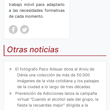
trabajo móvil para adaptarlo
a las necesidades formativas
de cada momento.
Co
Co
mp
mp
Otras noticias
art
art
ir
ir
El fotógrafo Paco Adsuar dona al Arxiu de
en
en
Dénia una colección de más de 50.000
imágenes de la vida cotidiana y los paisajes
Fa
Tw
de la ciudad a lo largo de tres décadas
ce
itt
Prevención de Adicciones lanza la campaña
virtual "Cuando el alcohol sale del grupo, la
bo
er
fiesta la recuerdas mejor" dirigida a la
ok