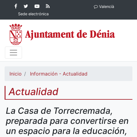
Contenido principal
Facebook
Ayuntamiento
YouTube
RSS
Valencià
Ayuntamiento de
de Dénia
Ayuntamiento
Actualidad
Sede electrónica
Dénia
de Dénia
Ayuntamiento
de Dénia
Inicio
Información - Actualidad
Actualidad
La Casa de Torrecremada,
preparada para convertirse en
un espacio para la educación,