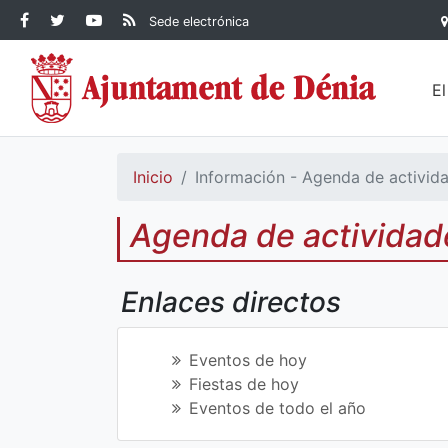
Contenido principal
Facebook Ayuntamiento de
Ayuntamiento de Dénia
RSS Actualidad
YouTube
Sede electrónica
Ayuntamiento de
Dénia
Ayuntamiento de
Dénia
Dénia
E
Inicio
Información - Agenda de activid
Agenda de actividad
Enlaces directos
Eventos de hoy
Fiestas de hoy
Eventos de todo el año