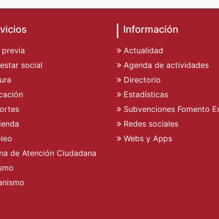
vicios
Información
 previa
Actualidad
estar social
Agenda de actividades
ura
Directorio
cación
Estadísticas
ortes
Subvenciones Fomento E
ienda
Redes sociales
leo
Webs y Apps
ina de Atención Ciudadana
ismo
anismo