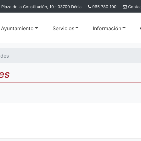
Plaza de la Constitución, 10 · 03700 Dénia
965 780 100
Conta
l Ayuntamiento
Servicios
Información
ades
es