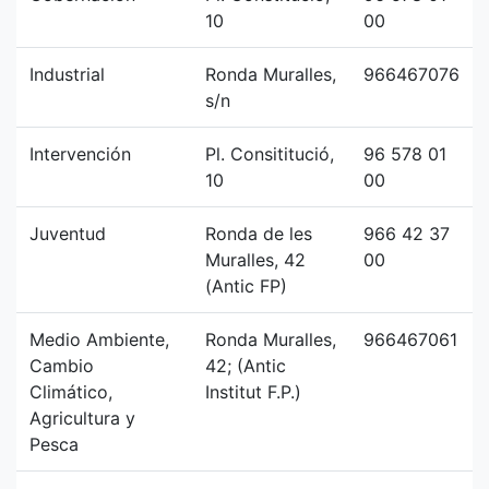
10
00
Industrial
Ronda Muralles,
966467076
s/n
Intervención
Pl. Consititució,
96 578 01
10
00
Juventud
Ronda de les
966 42 37
Muralles, 42
00
(Antic FP)
Medio Ambiente,
Ronda Muralles,
966467061
Cambio
42; (Antic
Climático,
Institut F.P.)
Agricultura y
Pesca