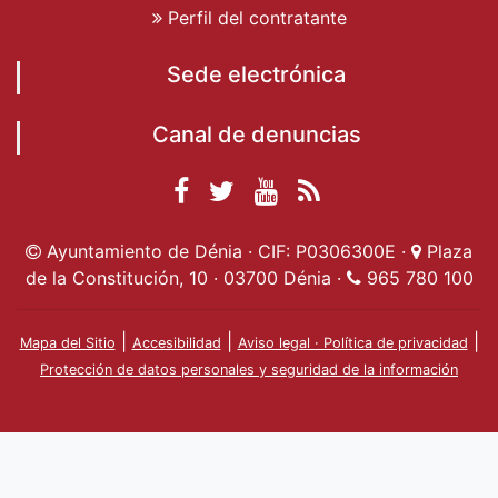
Perfil del contratante
Sede electrónica
Canal de denuncias
Facebook
Twitter
YouTube
RSS
Ayuntamiento de
Ayuntamiento de
Ayuntamiento
Actualidad
Ayuntamiento de Dénia · CIF: P0306300E ·
Plaza
Dénia
Ayuntamient
Dénia
de Dénia
de la Constitución, 10 · 03700 Dénia ·
965 780 100
de Dénia
|
|
|
Mapa del Sitio
Accesibilidad
Aviso legal · Política de privacidad
Protección de datos personales y seguridad de la información