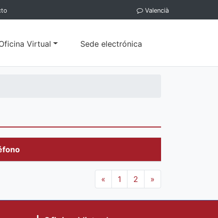
cto
Valencià
Oficina Virtual
Sede electrónica
éfono
«
1
2
»