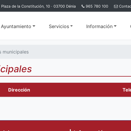
Plaza de la Constitución, 10 · 03700 Dénia
965 780 100
Conta
l Ayuntamiento
Servicios
Información
s municipales
cipales
Dirección
Tel