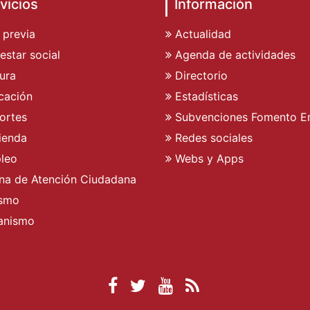
vicios
Información
 previa
Actualidad
estar social
Agenda de actividades
ura
Directorio
cación
Estadísticas
ortes
Subvenciones Fomento E
ienda
Redes sociales
leo
Webs y Apps
ina de Atención Ciudadana
ismo
anismo
Facebook Ayuntamient
Twitter Ayuntamien
YouTube Ayunta
RSS Actualid