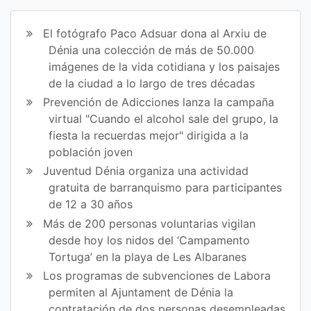
ir
ir
El fotógrafo Paco Adsuar dona al Arxiu de
en
en
Dénia una colección de más de 50.000
imágenes de la vida cotidiana y los paisajes
Fa
Tw
de la ciudad a lo largo de tres décadas
ce
itt
Prevención de Adicciones lanza la campaña
virtual "Cuando el alcohol sale del grupo, la
bo
er
fiesta la recuerdas mejor" dirigida a la
ok
población joven
Juventud Dénia organiza una actividad
gratuita de barranquismo para participantes
de 12 a 30 años
Más de 200 personas voluntarias vigilan
desde hoy los nidos del ‘Campamento
Tortuga’ en la playa de Les Albaranes
Los programas de subvenciones de Labora
permiten al Ajuntament de Dénia la
contratación de dos personas desempleadas