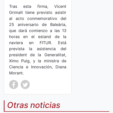
Tras esta firma, Vicent
Grimalt tiene previsto asistir
al acto conmemorativo del
25 aniversario de Baleària,
que dará comienzo a las 13
horas en el estand de la
naviera en FITUR. Está
prevista la asistencia del
president de la Generalitat,
Ximo Puig, y la ministra de
Ciencia e Innovación, Diana
Morant.
Co
Co
mp
mp
Otras noticias
art
art