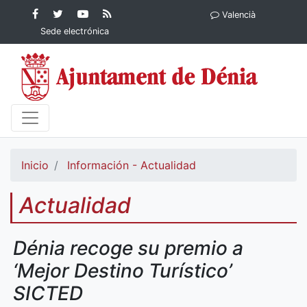
Contenido principal
Facebook
Ayuntamiento
YouTube
RSS
Valencià
Ayuntamiento de
de Dénia
Ayuntamiento
Actualidad
Sede electrónica
Dénia
de Dénia
Ayuntamiento
de Dénia
Inicio
Información - Actualidad
Actualidad
Dénia recoge su premio a
‘Mejor Destino Turístico’
SICTED