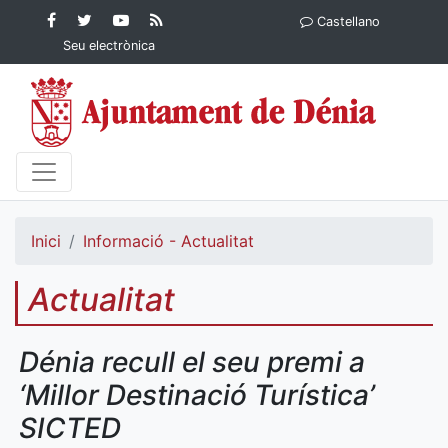
Contingut principal
Facebook
Twitter
YouTube
RSS
Castellano
Ajuntament de Dénia
Ajuntament de
Ajuntament
Actualitat
Seu electrònica
Dénia
de Dénia
Ajuntament
de Dénia">
Inici
Informació - Actualitat
Actualitat
Dénia recull el seu premi a
‘Millor Destinació Turística’
SICTED