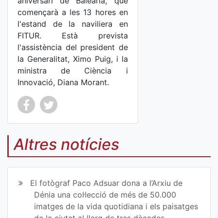
aniversari de Baleària, que
començarà a les 13 hores en
l'estand de la naviliera en
FITUR. Està prevista
l'assistència del president de
la Generalitat, Ximo Puig, i la
ministra de Ciència i
Innovació, Diana Morant.
Co
Co
mp
mp
Altres notícies
art
art
ir
ir
El fotògraf Paco Adsuar dona a l’Arxiu de
en
en
Dénia una col·lecció de més de 50.000
imatges de la vida quotidiana i els paisatges
Fa
Tw