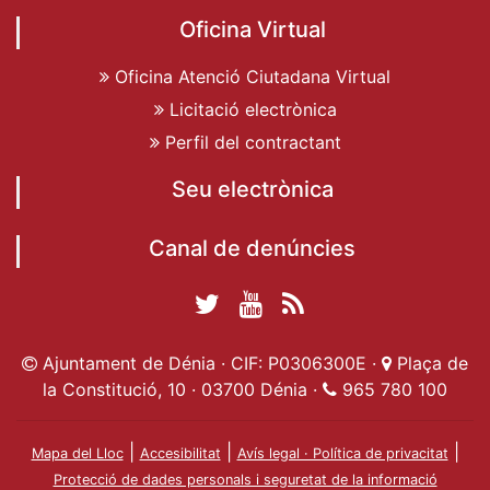
Oficina Virtual
Oficina Atenció Ciutadana Virtual
Licitació electrònica
Perfil del contractant
Seu electrònica
Canal de denúncies
Twitter Ajuntament
YouTube
RSS
Facebook Ajuntament
Ajuntament de
de Dénia
Actualitat
Ajuntament de Dénia · CIF: P0306300E ·
Plaça de
de Dénia
Ajuntament
Dénia
la Constitució, 10 · 03700 Dénia ·
965 780 100
de Dénia
|
|
|
Mapa del Lloc
Accesibilitat
Avís legal · Política de privacitat
Protecció de dades personals i seguretat de la informació