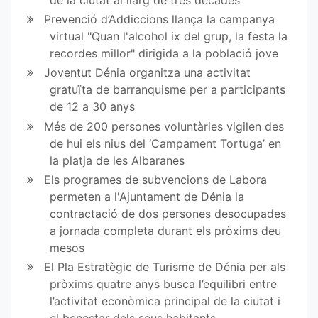
de la ciutat al llarg de tres dècades
ce
itt
Prevenció d’Addiccions llança la campanya
virtual "Quan l'alcohol ix del grup, la festa la
bo
er
recordes millor" dirigida a la població jove
ok
Joventut Dénia organitza una activitat
gratuïta de barranquisme per a participants
de 12 a 30 anys
Més de 200 persones voluntàries vigilen des
de hui els nius del ‘Campament Tortuga’ en
la platja de les Albaranes
Els programes de subvencions de Labora
permeten a l'Ajuntament de Dénia la
contractació de dos persones desocupades
a jornada completa durant els pròxims deu
mesos
El Pla Estratègic de Turisme de Dénia per als
pròxims quatre anys busca l’equilibri entre
l’activitat econòmica principal de la ciutat i
el benestar dels seus habitants