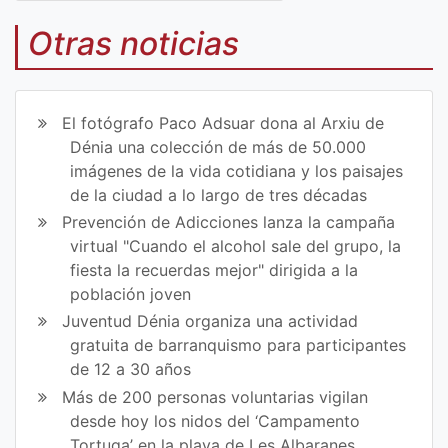
Co
Co
mp
mp
Otras noticias
art
art
ir
ir
El fotógrafo Paco Adsuar dona al Arxiu de
en
en
Dénia una colección de más de 50.000
imágenes de la vida cotidiana y los paisajes
Fa
Tw
de la ciudad a lo largo de tres décadas
ce
itt
Prevención de Adicciones lanza la campaña
virtual "Cuando el alcohol sale del grupo, la
bo
er
fiesta la recuerdas mejor" dirigida a la
ok
población joven
Juventud Dénia organiza una actividad
gratuita de barranquismo para participantes
de 12 a 30 años
Más de 200 personas voluntarias vigilan
desde hoy los nidos del ‘Campamento
Tortuga’ en la playa de Les Albaranes