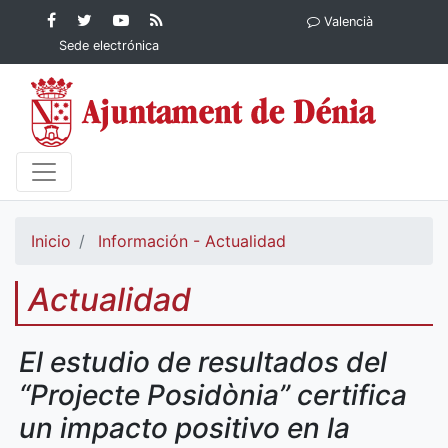
Contenido principal
Facebook
Ayuntamiento
YouTube
RSS
Valencià
Ayuntamiento de
de Dénia
Ayuntamiento
Actualidad
Sede electrónica
Dénia
de Dénia
Ayuntamiento
de Dénia
Inicio
Información - Actualidad
Actualidad
El estudio de resultados del
“Projecte Posidònia” certifica
un impacto positivo en la