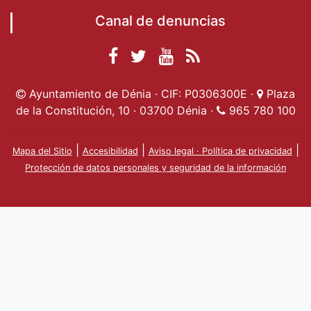
Canal de denuncias
Facebook
Twitter
YouTube
RSS
Ayuntamiento de
Ayuntamiento de
Ayuntamiento
Actualidad
Ayuntamiento de Dénia · CIF: P0306300E ·
Plaza
Dénia
Ayuntamient
Dénia
de Dénia
de la Constitución, 10 · 03700 Dénia ·
965 780 100
de Dénia
|
|
|
Mapa del Sitio
Accesibilidad
Aviso legal · Política de privacidad
Protección de datos personales y seguridad de la información