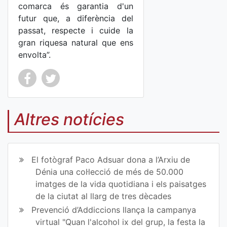
comarca és garantia d'un
futur que, a diferència del
passat, respecte i cuide la
gran riquesa natural que ens
envolta”.
Co
Co
mp
mp
Altres notícies
art
art
ir
ir
El fotògraf Paco Adsuar dona a l’Arxiu de
en
en
Dénia una col·lecció de més de 50.000
imatges de la vida quotidiana i els paisatges
Fa
Tw
de la ciutat al llarg de tres dècades
ce
itt
Prevenció d’Addiccions llança la campanya
virtual "Quan l'alcohol ix del grup, la festa la
bo
er