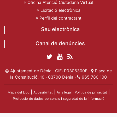
Oficina Atenció Ciutadana Virtual
Licitació electrònica
Perfil del contractant
Seu electrònica
Canal de denúncies
Twitter Ajuntament
YouTube
RSS
Facebook Ajuntament
Ajuntament de
de Dénia
Actualitat
Ajuntament de Dénia · CIF: P0306300E ·
Plaça de
de Dénia
Ajuntament
Dénia
la Constitució, 10 · 03700 Dénia ·
965 780 100
de Dénia
|
|
|
Mapa del Lloc
Accesibilitat
Avís legal · Política de privacitat
Protecció de dades personals i seguretat de la informació