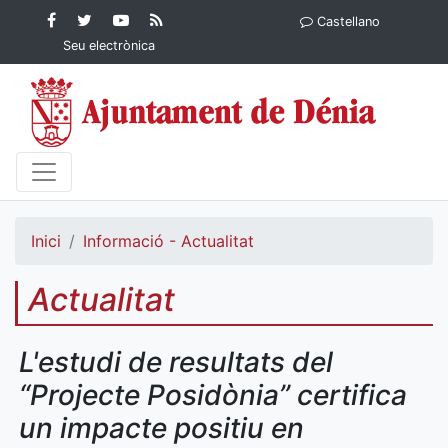
Contingut principal
Facebook
Twitter
YouTube
RSS
Castellano
Ajuntament de Dénia
Ajuntament de
Ajuntament
Actualitat
Seu electrònica
Dénia
de Dénia
Ajuntament
de Dénia">
Inici
Informació - Actualitat
Actualitat
L'estudi de resultats del
“Projecte Posidònia” certifica
un impacte positiu en