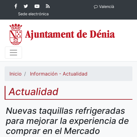
Contenido principal
Facebook
Ayuntamiento
YouTube
RSS
Valencià
Ayuntamiento de
de Dénia
Ayuntamiento
Actualidad
Sede electrónica
Dénia
de Dénia
Ayuntamiento
de Dénia
Inicio
Información - Actualidad
Actualidad
Nuevas taquillas refrigeradas
para mejorar la experiencia de
comprar en el Mercado