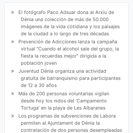
ir
ir
El fotógrafo Paco Adsuar dona al Arxiu de
en
en
Dénia una colección de más de 50.000
imágenes de la vida cotidiana y los paisajes
Fa
Tw
de la ciudad a lo largo de tres décadas
ce
itt
Prevención de Adicciones lanza la campaña
virtual "Cuando el alcohol sale del grupo, la
bo
er
fiesta la recuerdas mejor" dirigida a la
ok
población joven
Juventud Dénia organiza una actividad
gratuita de barranquismo para participantes
de 12 a 30 años
Más de 200 personas voluntarias vigilan
desde hoy los nidos del ‘Campamento
Tortuga’ en la playa de Les Albaranes
Los programas de subvenciones de Labora
permiten al Ajuntament de Dénia la
contratación de dos personas desempleadas